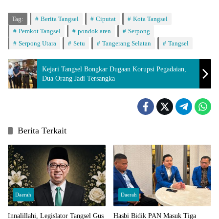
Tag:
Berita Tangsel
Ciputat
Kota Tangsel
Pemkot Tangsel
pondok aren
Serpong
Serpong Utara
Setu
Tangerang Selatan
Tangsel
Kejari Tangsel Bongkar Dugaan Korupsi Pegadaian,
Dua Orang Jadi Tersangka
Berita Terkait
Daerah
Daerah
Innalillahi, Legislator Tangsel Gus
Hasbi Bidik PAN Masuk Tiga