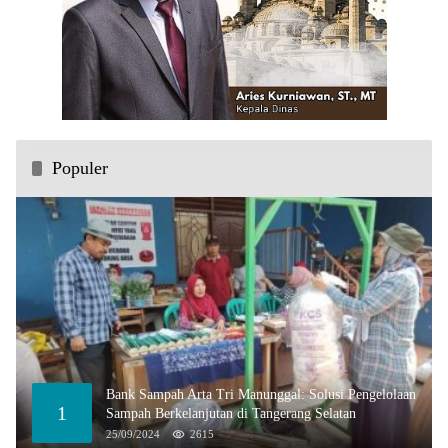
Populer
Bank Sampah Arta Tri Manunggal: Solusi Pengelolaan
1
Sampah Berkelanjutan di Tangerang Selatan
25/09/2024
2615