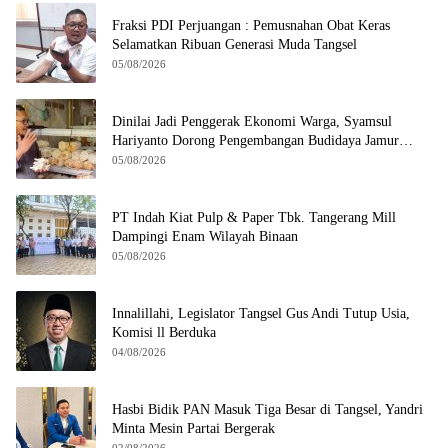
Fraksi PDI Perjuangan : Pemusnahan Obat Keras
Selamatkan Ribuan Generasi Muda Tangsel
05/08/2026
Dinilai Jadi Penggerak Ekonomi Warga, Syamsul
Hariyanto Dorong Pengembangan Budidaya Jamur
Crispy di Serpong
05/08/2026
PT Indah Kiat Pulp & Paper Tbk. Tangerang Mill
Dampingi Enam Wilayah Binaan
05/08/2026
Innalillahi, Legislator Tangsel Gus Andi Tutup Usia,
Komisi ll Berduka
04/08/2026
Hasbi Bidik PAN Masuk Tiga Besar di Tangsel, Yandri
Minta Mesin Partai Bergerak
02/08/2026