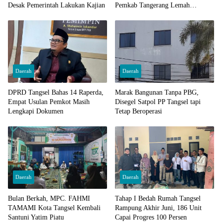
Desak Pemerintah Lakukan Kajian
Pemkab Tangerang Lemah
Pengawasan
Daerah
Daerah
DPRD Tangsel Bahas 14 Raperda,
Marak Bangunan Tanpa PBG,
Empat Usulan Pemkot Masih
Disegel Satpol PP Tangsel tapi
Lengkapi Dokumen
Tetap Beroperasi
Daerah
Daerah
Bulan Berkah, MPC. FAHMI
Tahap I Bedah Rumah Tangsel
TAMAMI Kota Tangsel Kembali
Rampung Akhir Juni, 186 Unit
Santuni Yatim Piatu
Capai Progres 100 Persen