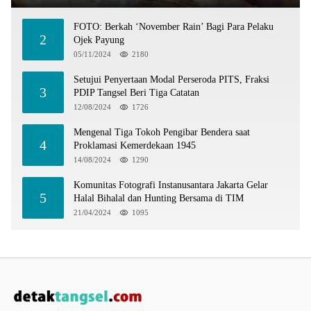
FOTO: Berkah ‘November Rain’ Bagi Para Pelaku
2
Ojek Payung
05/11/2024
2180
Setujui Penyertaan Modal Perseroda PITS, Fraksi
3
PDIP Tangsel Beri Tiga Catatan
12/08/2024
1726
Mengenal Tiga Tokoh Pengibar Bendera saat
4
Proklamasi Kemerdekaan 1945
14/08/2024
1290
Komunitas Fotografi Instanusantara Jakarta Gelar
5
Halal Bihalal dan Hunting Bersama di TIM
21/04/2024
1095