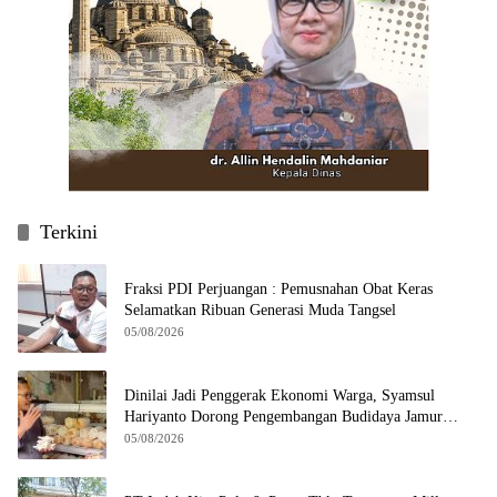
Terkini
Fraksi PDI Perjuangan : Pemusnahan Obat Keras
Selamatkan Ribuan Generasi Muda Tangsel
05/08/2026
Dinilai Jadi Penggerak Ekonomi Warga, Syamsul
Hariyanto Dorong Pengembangan Budidaya Jamur
Crispy di Serpong
05/08/2026