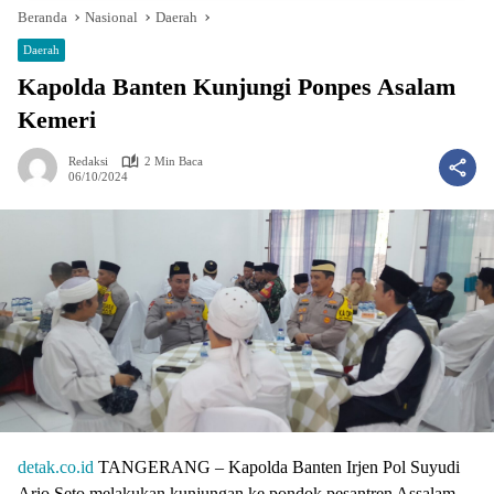
Beranda
Nasional
Daerah
Daerah
Kapolda Banten Kunjungi Ponpes Asalam
Kemeri
Redaksi
2 Min Baca
06/10/2024
detak.co.id
TANGERANG – Kapolda Banten Irjen Pol Suyudi
Ario Seto melakukan kunjungan ke pondok pesantren Assalam