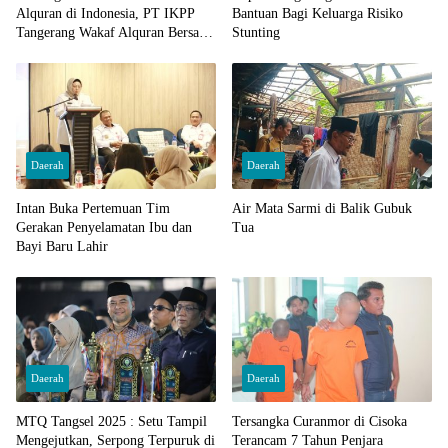
Alquran di Indonesia, PT IKPP
Bantuan Bagi Keluarga Risiko
Tangerang Wakaf Alquran Bersama
Stunting
Wali Kota Tangerang Selatan
Daerah
Daerah
Intan Buka Pertemuan Tim
Air Mata Sarmi di Balik Gubuk
Gerakan Penyelamatan Ibu dan
Tua
Bayi Baru Lahir
Daerah
Daerah
MTQ Tangsel 2025 : Setu Tampil
Tersangka Curanmor di Cisoka
Mengejutkan, Serpong Terpuruk di
Terancam 7 Tahun Penjara