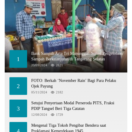
Bank Sampah Arta Tri Manunggal: Solusi Pengelolaan
1
Sampah Berkelanjutan di Tangerang Selatan
25/09/2024
2621
FOTO: Berkah ‘November Rain’ Bagi Para Pelaku
2
Ojek Payung
05/11/2024
2182
Setujui Penyertaan Modal Perseroda PITS, Fraksi
3
PDIP Tangsel Beri Tiga Catatan
12/08/2024
1729
Mengenal Tiga Tokoh Pengibar Bendera saat
4
Proklamasi Kemerdekaan 1945