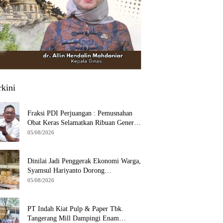
rkini
Fraksi PDI Perjuangan : Pemusnahan
Obat Keras Selamatkan Ribuan Generasi
Muda Tangsel
05/08/2026
Dinilai Jadi Penggerak Ekonomi Warga,
Syamsul Hariyanto Dorong
Pengembangan Budidaya Jamur Crispy
05/08/2026
di Serpong
PT Indah Kiat Pulp & Paper Tbk.
Tangerang Mill Dampingi Enam