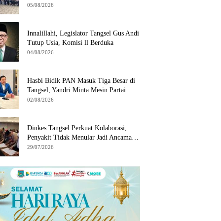
Wilayah Binaan
05/08/2026
Innalillahi, Legislator Tangsel Gus Andi
Tutup Usia, Komisi ll Berduka
04/08/2026
Hasbi Bidik PAN Masuk Tiga Besar di
Tangsel, Yandri Minta Mesin Partai
Bergerak
02/08/2026
Dinkes Tangsel Perkuat Kolaborasi,
Penyakit Tidak Menular Jadi Ancaman
Utama
29/07/2026