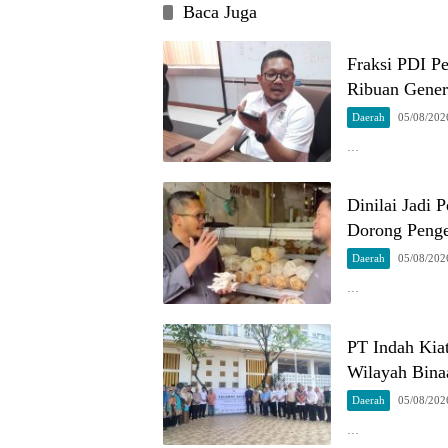
Baca Juga
Fraksi PDI P
Ribuan Gener
Daerah
05/08/202
…
Dinilai Jadi
Dorong Penge
Daerah
05/08/202
…
PT Indah Kia
Wilayah Bina
Daerah
05/08/202
…