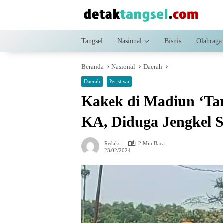
Langsung
ke
konten
Tangsel
Nasional
Bisnis
Olahraga
Beranda
Nasional
Daerah
Daerah
Peristiwa
Kakek di Madiun ‘Ta
KA, Diduga Jengkel 
Redaksi
2 Min Baca
23/02/2024