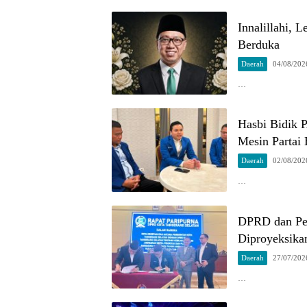
Innalillahi, 
Berduka
Daerah
04/08/202
…
Hasbi Bidik 
Mesin Partai 
Daerah
02/08/202
…
DPRD dan Pe
Diproyeksika
Daerah
27/07/202
…