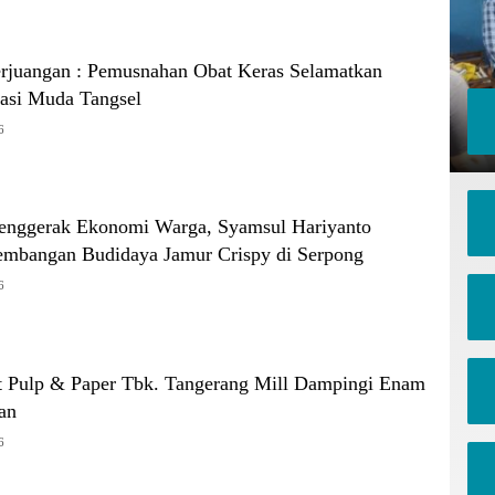
erjuangan : Pemusnahan Obat Keras Selamatkan
asi Muda Tangsel
6
 Penggerak Ekonomi Warga, Syamsul Hariyanto
mbangan Budidaya Jamur Crispy di Serpong
6
t Pulp & Paper Tbk. Tangerang Mill Dampingi Enam
an
6