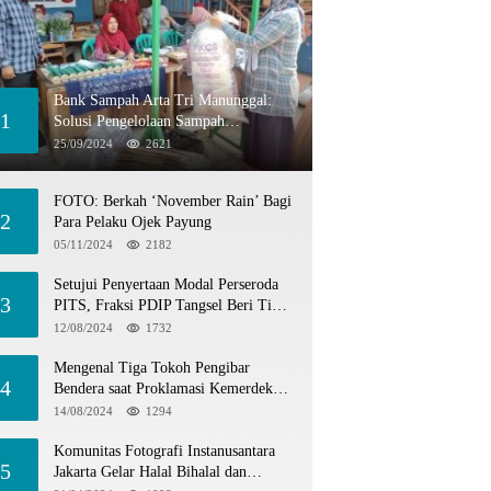
Bank Sampah Arta Tri Manunggal:
1
Solusi Pengelolaan Sampah
Berkelanjutan di Tangerang Selatan
25/09/2024
2621
FOTO: Berkah ‘November Rain’ Bagi
2
Para Pelaku Ojek Payung
05/11/2024
2182
Setujui Penyertaan Modal Perseroda
3
PITS, Fraksi PDIP Tangsel Beri Tiga
Catatan
12/08/2024
1732
Mengenal Tiga Tokoh Pengibar
4
Bendera saat Proklamasi Kemerdekaan
1945
14/08/2024
1294
Komunitas Fotografi Instanusantara
5
Jakarta Gelar Halal Bihalal dan