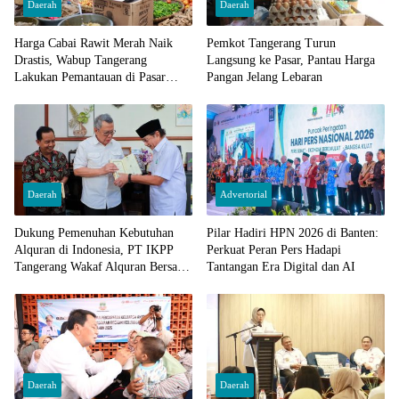
Daerah
Daerah
Harga Cabai Rawit Merah Naik
Pemkot Tangerang Turun
Drastis, Wabup Tangerang
Langsung ke Pasar, Pantau Harga
Lakukan Pemantauan di Pasar
Pangan Jelang Lebaran
Cisoka
Daerah
Advertorial
Dukung Pemenuhan Kebutuhan
Pilar Hadiri HPN 2026 di Banten:
Alquran di Indonesia, PT IKPP
Perkuat Peran Pers Hadapi
Tangerang Wakaf Alquran Bersama
Tantangan Era Digital dan AI
Wali Kota Tangerang Selatan
Daerah
Daerah