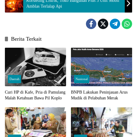
Korsleting Listrik, Toko Bangunan Plus 3 Unit Mobil
Amblas Terlalap Api
Berita Terkait
Daerah
Nasional
Curi HP di Kafe, Pria di Pamulang
BNPB Lakukan Peninjauan Arus
Malah Ketahuan Bawa Pil Koplo
Mudik di Pelabuhan Merak