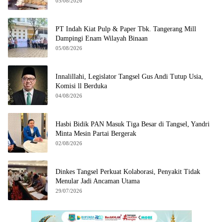
Crispy di Serpong
05/08/2026
PT Indah Kiat Pulp & Paper Tbk. Tangerang Mill
Dampingi Enam Wilayah Binaan
05/08/2026
Innalillahi, Legislator Tangsel Gus Andi Tutup Usia,
Komisi ll Berduka
04/08/2026
Hasbi Bidik PAN Masuk Tiga Besar di Tangsel, Yandri
Minta Mesin Partai Bergerak
02/08/2026
Dinkes Tangsel Perkuat Kolaborasi, Penyakit Tidak
Menular Jadi Ancaman Utama
29/07/2026