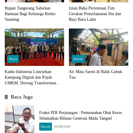
Bupati Tangerang Salurkan
Intan Buka Pertemuan Tim
Bantuan Bagi Keluarga Risiko
Gerakan Penyelamatan Ibu dan
Stunting
Bayi Baru Lahir
Bisnis
Daerah
Kadin Indonesia Luncurkan
Air Mata Sarmi di Balik Gubuk
Kampung Digital dan Pojok
Tua
UMKM, Dorong Transformasi
Ekonomi Berbasis Digital
Baca Juga
Fraksi PDI Perjuangan : Pemusnahan Obat Keras
Selamatkan Ribuan Generasi Muda Tangsel
Daerah
05/08/2026