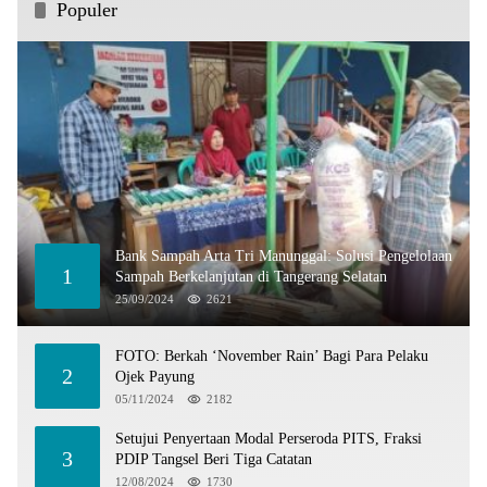
Populer
Bank Sampah Arta Tri Manunggal: Solusi Pengelolaan
1
Sampah Berkelanjutan di Tangerang Selatan
25/09/2024
2621
FOTO: Berkah ‘November Rain’ Bagi Para Pelaku
2
Ojek Payung
05/11/2024
2182
Setujui Penyertaan Modal Perseroda PITS, Fraksi
3
PDIP Tangsel Beri Tiga Catatan
12/08/2024
1730