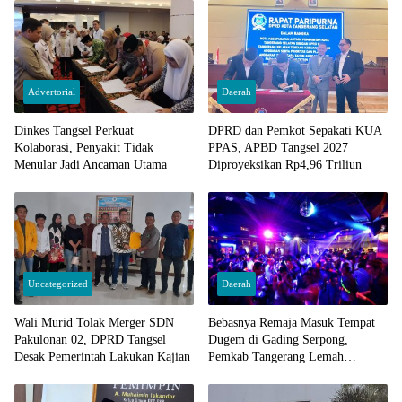
Advertorial
Daerah
Dinkes Tangsel Perkuat
DPRD dan Pemkot Sepakati KUA
Kolaborasi, Penyakit Tidak
PPAS, APBD Tangsel 2027
Menular Jadi Ancaman Utama
Diproyeksikan Rp4,96 Triliun
Uncategorized
Daerah
Wali Murid Tolak Merger SDN
Bebasnya Remaja Masuk Tempat
Pakulonan 02, DPRD Tangsel
Dugem di Gading Serpong,
Desak Pemerintah Lakukan Kajian
Pemkab Tangerang Lemah
Pengawasan