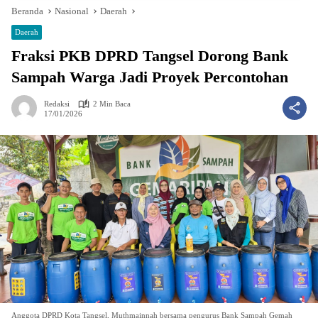
Beranda
Nasional
Daerah
Daerah
Fraksi PKB DPRD Tangsel Dorong Bank
Sampah Warga Jadi Proyek Percontohan
Redaksi
2 Min Baca
17/01/2026
Anggota DPRD Kota Tangsel, Muthmainnah bersama pengurus Bank Sampah Gemah