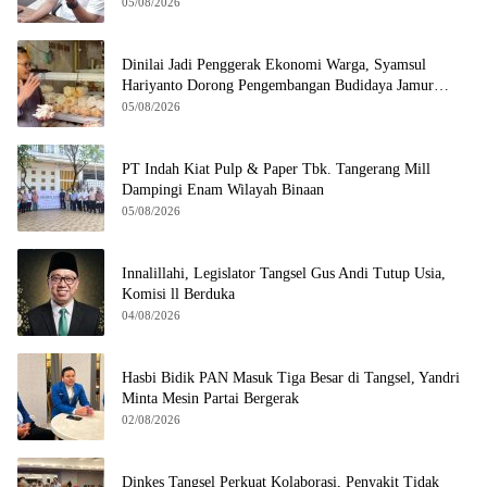
05/08/2026
Dinilai Jadi Penggerak Ekonomi Warga, Syamsul
Hariyanto Dorong Pengembangan Budidaya Jamur
Crispy di Serpong
05/08/2026
PT Indah Kiat Pulp & Paper Tbk. Tangerang Mill
Dampingi Enam Wilayah Binaan
05/08/2026
Innalillahi, Legislator Tangsel Gus Andi Tutup Usia,
Komisi ll Berduka
04/08/2026
Hasbi Bidik PAN Masuk Tiga Besar di Tangsel, Yandri
Minta Mesin Partai Bergerak
02/08/2026
Dinkes Tangsel Perkuat Kolaborasi, Penyakit Tidak