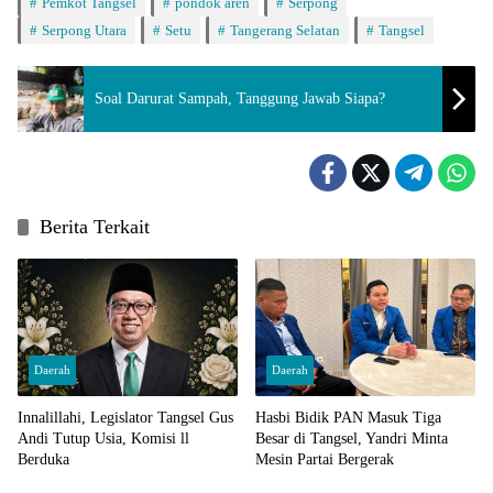
Pemkot Tangsel
pondok aren
Serpong
Serpong Utara
Setu
Tangerang Selatan
Tangsel
Soal Darurat Sampah, Tanggung Jawab Siapa?
Berita Terkait
Daerah
Daerah
Innalillahi, Legislator Tangsel Gus
Hasbi Bidik PAN Masuk Tiga
Andi Tutup Usia, Komisi ll
Besar di Tangsel, Yandri Minta
Berduka
Mesin Partai Bergerak