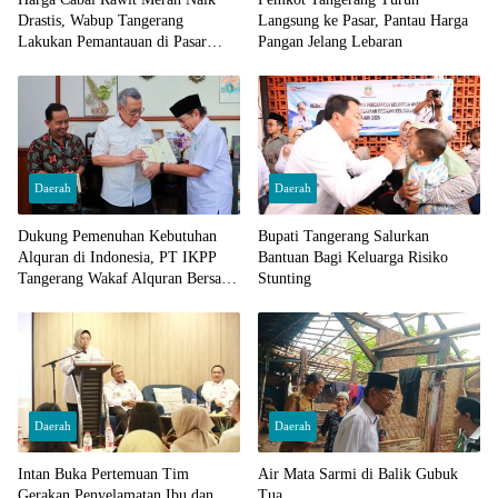
Drastis, Wabup Tangerang
Langsung ke Pasar, Pantau Harga
Lakukan Pemantauan di Pasar
Pangan Jelang Lebaran
Cisoka
Daerah
Daerah
Dukung Pemenuhan Kebutuhan
Bupati Tangerang Salurkan
Alquran di Indonesia, PT IKPP
Bantuan Bagi Keluarga Risiko
Tangerang Wakaf Alquran Bersama
Stunting
Wali Kota Tangerang Selatan
Daerah
Daerah
Intan Buka Pertemuan Tim
Air Mata Sarmi di Balik Gubuk
Gerakan Penyelamatan Ibu dan
Tua