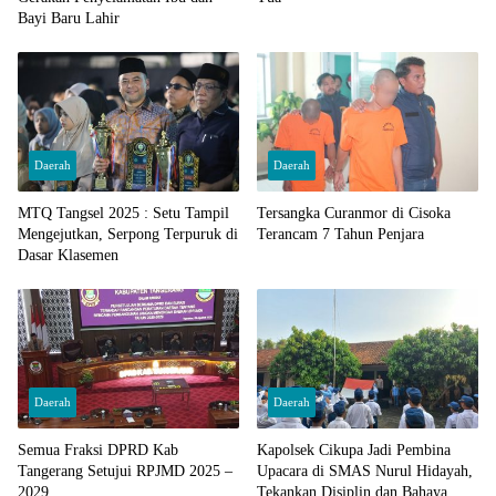
Bayi Baru Lahir
Daerah
Daerah
MTQ Tangsel 2025 : Setu Tampil
Tersangka Curanmor di Cisoka
Mengejutkan, Serpong Terpuruk di
Terancam 7 Tahun Penjara
Dasar Klasemen
Daerah
Daerah
Semua Fraksi DPRD Kab
Kapolsek Cikupa Jadi Pembina
Tangerang Setujui RPJMD 2025 –
Upacara di SMAS Nurul Hidayah,
2029
Tekankan Disiplin dan Bahaya