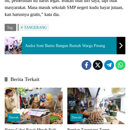
bu, pemerintah itu harus tegas. Bukan buat diri saya, tapi buat
masyarakat. Masa masuk sekolah SMP negeri kudu bayar jutaan,
kan harusnya gratis,” kata dia.
Tag:
TANGERANG
Andra Soni Bantu Bangun Rumah Warga Pinang
Berita Terkait
Daerah
Daerah
Harga Cabai Rawit Merah Naik
Pemkot Tangerang Turun