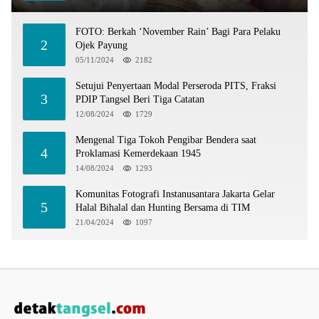
FOTO: Berkah ‘November Rain’ Bagi Para Pelaku
2
Ojek Payung
05/11/2024
2182
Setujui Penyertaan Modal Perseroda PITS, Fraksi
3
PDIP Tangsel Beri Tiga Catatan
12/08/2024
1729
Mengenal Tiga Tokoh Pengibar Bendera saat
4
Proklamasi Kemerdekaan 1945
14/08/2024
1293
Komunitas Fotografi Instanusantara Jakarta Gelar
5
Halal Bihalal dan Hunting Bersama di TIM
21/04/2024
1097