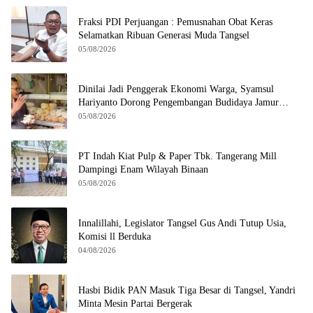
Fraksi PDI Perjuangan : Pemusnahan Obat Keras
Selamatkan Ribuan Generasi Muda Tangsel
05/08/2026
Dinilai Jadi Penggerak Ekonomi Warga, Syamsul
Hariyanto Dorong Pengembangan Budidaya Jamur
Crispy di Serpong
05/08/2026
PT Indah Kiat Pulp & Paper Tbk. Tangerang Mill
Dampingi Enam Wilayah Binaan
05/08/2026
Innalillahi, Legislator Tangsel Gus Andi Tutup Usia,
Komisi ll Berduka
04/08/2026
Hasbi Bidik PAN Masuk Tiga Besar di Tangsel, Yandri
Minta Mesin Partai Bergerak