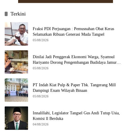
Terkini
Fraksi PDI Perjuangan : Pemusnahan Obat Keras
Selamatkan Ribuan Generasi Muda Tangsel
05/08/2026
Dinilai Jadi Penggerak Ekonomi Warga, Syamsul
Hariyanto Dorong Pengembangan Budidaya Jamur
Crispy di Serpong
05/08/2026
PT Indah Kiat Pulp & Paper Tbk. Tangerang Mill
Dampingi Enam Wilayah Binaan
05/08/2026
Innalillahi, Legislator Tangsel Gus Andi Tutup Usia,
Komisi ll Berduka
04/08/2026