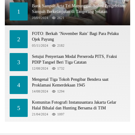
Bank Sampah Arta Tri Manunggal: Solusi Pengelolaan
1
Sampah Berkelanjutan di Tangerang Selatan
25/09/2024
2621
FOTO: Berkah ‘November Rain’ Bagi Para Pelaku
2
Ojek Payung
05/11/2024
2182
Setujui Penyertaan Modal Perseroda PITS, Fraksi
3
PDIP Tangsel Beri Tiga Catatan
12/08/2024
1732
Mengenal Tiga Tokoh Pengibar Bendera saat
4
Proklamasi Kemerdekaan 1945
14/08/2024
1294
Komunitas Fotografi Instanusantara Jakarta Gelar
5
Halal Bihalal dan Hunting Bersama di TIM
21/04/2024
1097