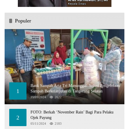
Populer
Bank Sampah Arta Tri Manunggal: Solusi Pengelolaan
1
Sampah Berkelanjutan di Tangerang Selatan
25/09/2024
2622
FOTO: Berkah ‘November Rain’ Bagi Para Pelaku
2
Ojek Payung
05/11/2024
2183