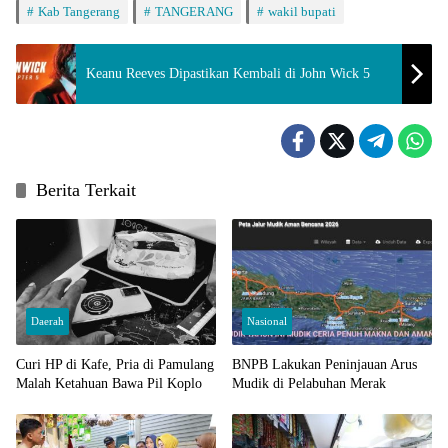
Kab Tangerang
TANGERANG
wakil bupati
Keanu Reeves Dipastikan Kembali di John Wick 5
Berita Terkait
Daerah
Nasional
Curi HP di Kafe, Pria di Pamulang
BNPB Lakukan Peninjauan Arus
Malah Ketahuan Bawa Pil Koplo
Mudik di Pelabuhan Merak