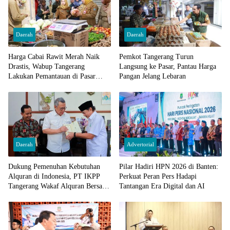
Daerah
Daerah
Harga Cabai Rawit Merah Naik
Pemkot Tangerang Turun
Drastis, Wabup Tangerang
Langsung ke Pasar, Pantau Harga
Lakukan Pemantauan di Pasar
Pangan Jelang Lebaran
Cisoka
Daerah
Advertorial
Dukung Pemenuhan Kebutuhan
Pilar Hadiri HPN 2026 di Banten:
Alquran di Indonesia, PT IKPP
Perkuat Peran Pers Hadapi
Tangerang Wakaf Alquran Bersama
Tantangan Era Digital dan AI
Wali Kota Tangerang Selatan