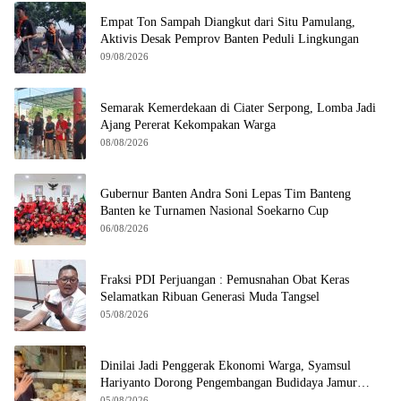
Empat Ton Sampah Diangkut dari Situ Pamulang,
Aktivis Desak Pemprov Banten Peduli Lingkungan
09/08/2026
Semarak Kemerdekaan di Ciater Serpong, Lomba Jadi
Ajang Pererat Kekompakan Warga
08/08/2026
Gubernur Banten Andra Soni Lepas Tim Banteng
Banten ke Turnamen Nasional Soekarno Cup
06/08/2026
Fraksi PDI Perjuangan : Pemusnahan Obat Keras
Selamatkan Ribuan Generasi Muda Tangsel
05/08/2026
Dinilai Jadi Penggerak Ekonomi Warga, Syamsul
Hariyanto Dorong Pengembangan Budidaya Jamur
Crispy di Serpong
05/08/2026