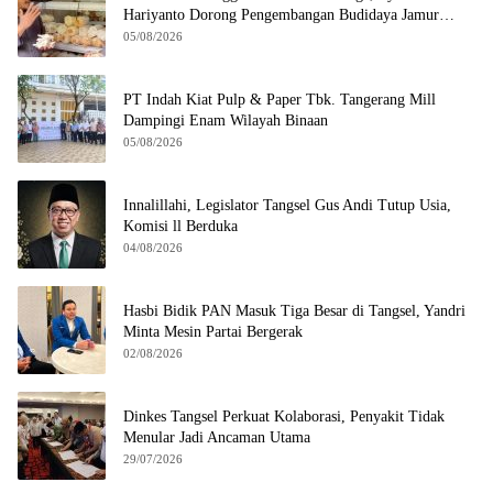
Hariyanto Dorong Pengembangan Budidaya Jamur
Crispy di Serpong
05/08/2026
PT Indah Kiat Pulp & Paper Tbk. Tangerang Mill
Dampingi Enam Wilayah Binaan
05/08/2026
Innalillahi, Legislator Tangsel Gus Andi Tutup Usia,
Komisi ll Berduka
04/08/2026
Hasbi Bidik PAN Masuk Tiga Besar di Tangsel, Yandri
Minta Mesin Partai Bergerak
02/08/2026
Dinkes Tangsel Perkuat Kolaborasi, Penyakit Tidak
Menular Jadi Ancaman Utama
29/07/2026