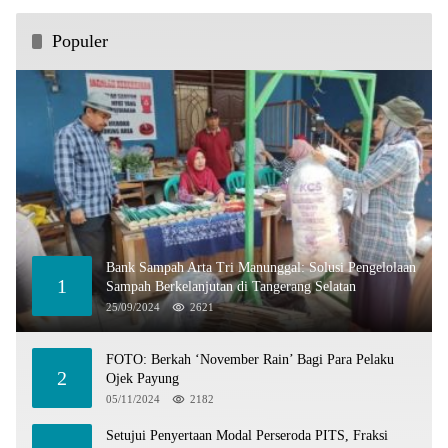
Populer
Bank Sampah Arta Tri Manunggal: Solusi Pengelolaan
1
Sampah Berkelanjutan di Tangerang Selatan
25/09/2024
2621
FOTO: Berkah ‘November Rain’ Bagi Para Pelaku
2
Ojek Payung
05/11/2024
2182
Setujui Penyertaan Modal Perseroda PITS, Fraksi