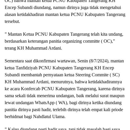
OC) bahwa mantan ketua PCNU Kabupaten Tangerang KH
Encep Subandi diundang, namun dirinya juga tidak mengetahui
alasan ketidakhadiran mantan ketua PCNU Kabupaten Tangerang
tersebut.
” Mantan Ketua PCNU Kabupaten Tangerang telah kita undang,
berdasarkan keterangan panitia organizing committe ( OC),”
terang KH Muhammad Ardani.
Sementara saat dikonfirmasi wartawan, Senin (8/7/2024), mantan
ketua Tanfidziyah PCNU Kabupaten Tangerang KH Encep
Subandi membantah pernyataan ketua Steering Commite ( SC)
KH Muhammad Ardani, menurutnya, bahwa ketidakhadirannya
ke acara Konfercab PCNU Kabupaten Tangerang, karena dirinya
sama sekali tidak menerima undangan, baik melalui surat maupun
lewat undangan WhatsApp ( WA), bagi dirinya ketika diundang
panitia dirinya pasti hadir, terlebih dirinya telah empat kali priode
berhidmat bagi Nahdlatul Ulama.
” Kalau diundang pasti hadir saya, tapi tidak masalah bagi saya