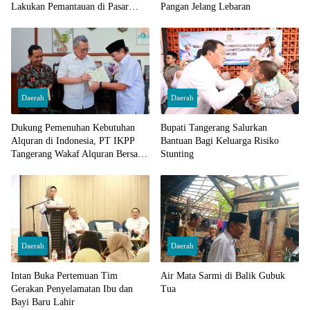
Lakukan Pemantauan di Pasar
Pangan Jelang Lebaran
Cisoka
Daerah
Daerah
Dukung Pemenuhan Kebutuhan
Bupati Tangerang Salurkan
Alquran di Indonesia, PT IKPP
Bantuan Bagi Keluarga Risiko
Tangerang Wakaf Alquran Bersama
Stunting
Wali Kota Tangerang Selatan
Daerah
Daerah
Intan Buka Pertemuan Tim
Air Mata Sarmi di Balik Gubuk
Gerakan Penyelamatan Ibu dan
Tua
Bayi Baru Lahir