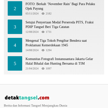
FOTO: Berkah ‘November Rain’ Bagi Para Pelaku
2
Ojek Payung
05/11/2024
2182
Setujui Penyertaan Modal Perseroda PITS, Fraksi
3
PDIP Tangsel Beri Tiga Catatan
12/08/2024
1731
Mengenal Tiga Tokoh Pengibar Bendera saat
4
Proklamasi Kemerdekaan 1945
14/08/2024
1294
Komunitas Fotografi Instanusantara Jakarta Gelar
5
Halal Bihalal dan Hunting Bersama di TIM
21/04/2024
1097
Berita dan Informasi Tangsel Menjangkau Dunia