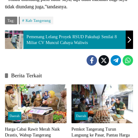
tidak diundang juga,”tandasnya.
Tag:
Kab Tangerang
Pemenang Lelang Proyek RSUD Pakuhaji Senilai 8
Miliar CV Muncul Cahaya Waliwis
Berita Terkait
Daerah
Daerah
Harga Cabai Rawit Merah Naik
Pemkot Tangerang Turun
Drastis, Wabup Tangerang
Langsung ke Pasar, Pantau Harga