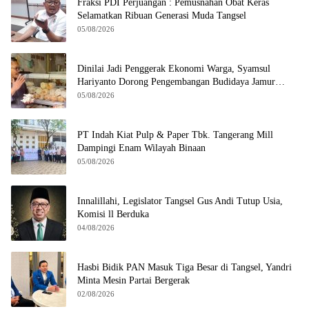
Fraksi PDI Perjuangan : Pemusnahan Obat Keras
Selamatkan Ribuan Generasi Muda Tangsel
05/08/2026
Dinilai Jadi Penggerak Ekonomi Warga, Syamsul
Hariyanto Dorong Pengembangan Budidaya Jamur
Crispy di Serpong
05/08/2026
PT Indah Kiat Pulp & Paper Tbk. Tangerang Mill
Dampingi Enam Wilayah Binaan
05/08/2026
Innalillahi, Legislator Tangsel Gus Andi Tutup Usia,
Komisi ll Berduka
04/08/2026
Hasbi Bidik PAN Masuk Tiga Besar di Tangsel, Yandri
Minta Mesin Partai Bergerak
02/08/2026