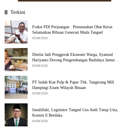
Terkini
Fraksi PDI Perjuangan : Pemusnahan Obat Keras
Selamatkan Ribuan Generasi Muda Tangsel
05/08/2026
Dinilai Jadi Penggerak Ekonomi Warga, Syamsul
Hariyanto Dorong Pengembangan Budidaya Jamur
Crispy di Serpong
05/08/2026
PT Indah Kiat Pulp & Paper Tbk. Tangerang Mill
Dampingi Enam Wilayah Binaan
05/08/2026
Innalillahi, Legislator Tangsel Gus Andi Tutup Usia,
Komisi ll Berduka
04/08/2026