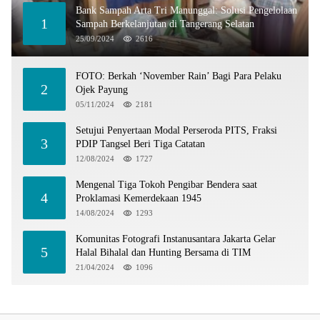
Bank Sampah Arta Tri Manunggal: Solusi Pengelolaan
1
Sampah Berkelanjutan di Tangerang Selatan
25/09/2024
2616
FOTO: Berkah ‘November Rain’ Bagi Para Pelaku
2
Ojek Payung
05/11/2024
2181
Setujui Penyertaan Modal Perseroda PITS, Fraksi
3
PDIP Tangsel Beri Tiga Catatan
12/08/2024
1727
Mengenal Tiga Tokoh Pengibar Bendera saat
4
Proklamasi Kemerdekaan 1945
14/08/2024
1293
Komunitas Fotografi Instanusantara Jakarta Gelar
5
Halal Bihalal dan Hunting Bersama di TIM
21/04/2024
1096