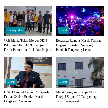
Uncategorized
Daerah
Wali Murid Tolak Merger SDN
Bebasnya Remaja Masuk Tempat
Pakulonan 02, DPRD Tangsel
Dugem di Gading Serpong,
Desak Pemerintah Lakukan Kajian
Pemkab Tangerang Lemah
Pengawasan
Daerah
Daerah
DPRD Tangsel Bahas 14 Raperda,
Marak Bangunan Tanpa PBG,
Empat Usulan Pemkot Masih
Disegel Satpol PP Tangsel tapi
Lengkapi Dokumen
Tetap Beroperasi