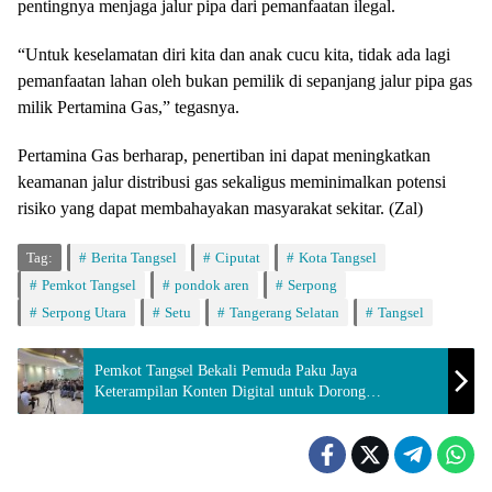
pentingnya menjaga jalur pipa dari pemanfaatan ilegal.
“Untuk keselamatan diri kita dan anak cucu kita, tidak ada lagi
pemanfaatan lahan oleh bukan pemilik di sepanjang jalur pipa gas
milik Pertamina Gas,” tegasnya.
Pertamina Gas berharap, penertiban ini dapat meningkatkan
keamanan jalur distribusi gas sekaligus meminimalkan potensi
risiko yang dapat membahayakan masyarakat sekitar. (Zal)
Tag:
Berita Tangsel
Ciputat
Kota Tangsel
Pemkot Tangsel
pondok aren
Serpong
Serpong Utara
Setu
Tangerang Selatan
Tangsel
Pemkot Tangsel Bekali Pemuda Paku Jaya
Keterampilan Konten Digital untuk Dorong
Kemandirian Ekonomi