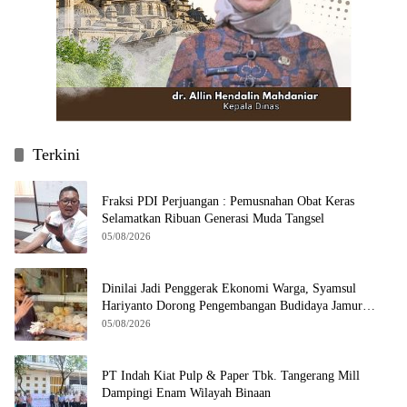
Terkini
Fraksi PDI Perjuangan : Pemusnahan Obat Keras
Selamatkan Ribuan Generasi Muda Tangsel
05/08/2026
Dinilai Jadi Penggerak Ekonomi Warga, Syamsul
Hariyanto Dorong Pengembangan Budidaya Jamur
Crispy di Serpong
05/08/2026
PT Indah Kiat Pulp & Paper Tbk. Tangerang Mill
Dampingi Enam Wilayah Binaan