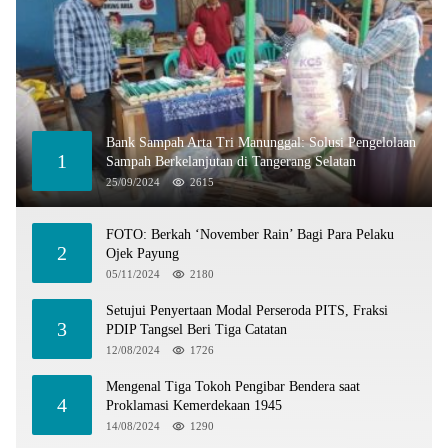
Bank Sampah Arta Tri Manunggal: Solusi Pengelolaan
1
Sampah Berkelanjutan di Tangerang Selatan
25/09/2024
2615
FOTO: Berkah ‘November Rain’ Bagi Para Pelaku
2
Ojek Payung
05/11/2024
2180
Setujui Penyertaan Modal Perseroda PITS, Fraksi
3
PDIP Tangsel Beri Tiga Catatan
12/08/2024
1726
Mengenal Tiga Tokoh Pengibar Bendera saat
4
Proklamasi Kemerdekaan 1945
14/08/2024
1290