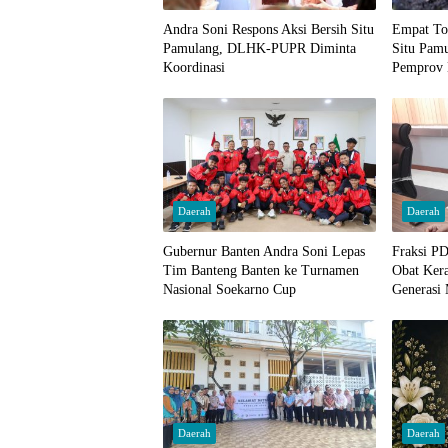
Andra Soni Respons Aksi Bersih Situ
Empat To
Pamulang, DLHK-PUPR Diminta
Situ Pamu
Koordinasi
Pemprov 
Daerah
Daerah
Gubernur Banten Andra Soni Lepas
Fraksi P
Tim Banteng Banten ke Turnamen
Obat Ker
Nasional Soekarno Cup
Generasi
Daerah
Daerah