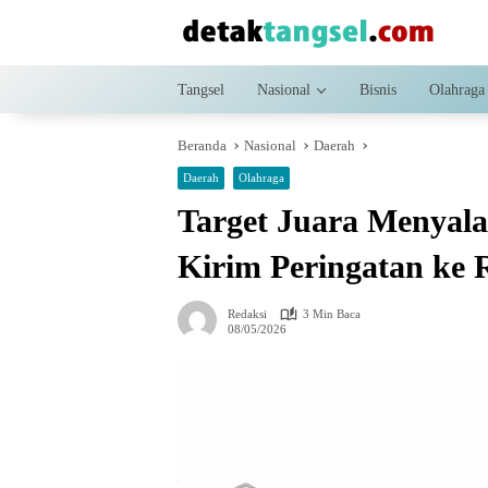
Langsung
ke
konten
Tangsel
Nasional
Bisnis
Olahraga
Beranda
Nasional
Daerah
Daerah
Olahraga
Target Juara Menyala
Kirim Peringatan ke 
Redaksi
3 Min Baca
08/05/2026