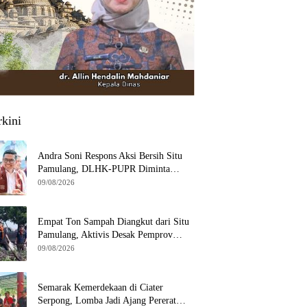
rkini
Andra Soni Respons Aksi Bersih Situ
Pamulang, DLHK-PUPR Diminta
Koordinasi
09/08/2026
Empat Ton Sampah Diangkut dari Situ
Pamulang, Aktivis Desak Pemprov
Banten Peduli Lingkungan
09/08/2026
Semarak Kemerdekaan di Ciater
Serpong, Lomba Jadi Ajang Pererat