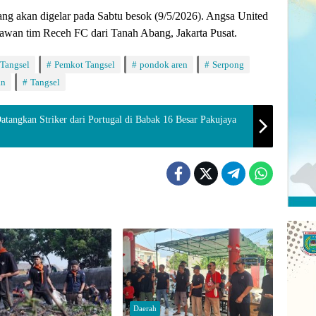
yang akan digelar pada Sabtu besok (9/5/2026). Angsa United
lawan tim Receh FC dari Tanah Abang, Jakarta Pusat.
 Tangsel
Pemkot Tangsel
pondok aren
Serpong
an
Tangsel
tangkan Striker dari Portugal di Babak 16 Besar Pakujaya
Daerah