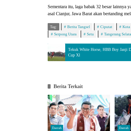
Sementara itu, laga babak 32 besar lainnya 
asal Cianjur, Jawa Barat akan bertanding me
Tag:
Berita Tangsel
Ciputat
Kota
Serpong Utara
Setu
Tangerang Selat
Tekuk White Horse, HBB Boy Janji Da
Cup Xl
Berita Terkait
Daerah
Daerah