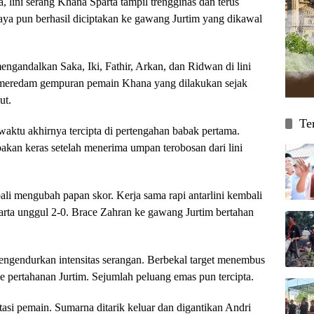
lini serang Khana Sparta tampil trengginas dan terus
ya pun berhasil diciptakan ke gawang Jurtim yang dikawal
ngandalkan Saka, Iki, Fathir, Arkan, dan Ridwan di lini
i meredam gempuran pemain Khana yang dilakukan sejak
ut.
Te
ktu akhirnya tercipta di pertengahan babak pertama.
kan keras setelah menerima umpan terobosan dari lini
li mengubah papan skor. Kerja sama rapi antarlini kembali
arta unggul 2-0. Brace Zahran ke gawang Jurtim bertahan
ngendurkan intensitas serangan. Berbekal target menembus
e pertahanan Jurtim. Sejumlah peluang emas pun tercipta.
asi pemain. Sumarna ditarik keluar dan digantikan Andri