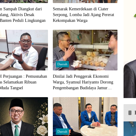
n Sampah Diangkut dari
Semarak Kemerdekaan di Ciater
lang, Aktivis Desak
Serpong, Lomba Jadi Ajang Pererat
Banten Peduli Lingkungan
Kekompakan Warga
Daerah
DI Perjuangan : Pemusnahan
Dinilai Jadi Penggerak Ekonomi
as Selamatkan Ribuan
Warga, Syamsul Hariyanto Dorong
 Muda Tangsel
Pengembangan Budidaya Jamur
Crispy di Serpong
Daerah