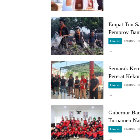
…
Empat Ton Sa
Pemprov Bant
Daerah
09/08/202
…
Semarak Keme
Pererat Kek
Daerah
08/08/202
…
Gubernur Ban
Turnamen Nas
Daerah
06/08/202
…