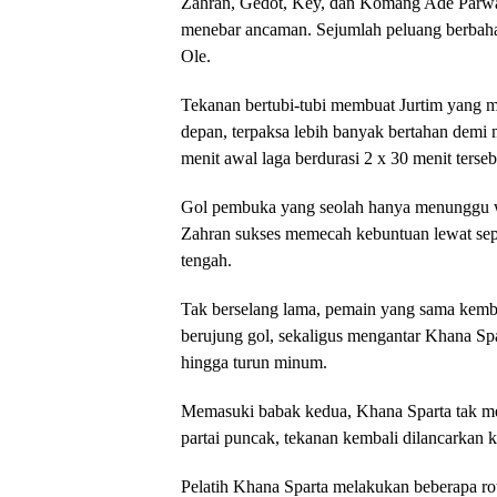
Zahran, Gedot, Key, dan Komang Ade Parwa, 
menebar ancaman. Sejumlah peluang berbaha
Ole.
Tekanan bertubi-tubi membuat Jurtim yang me
depan, terpaksa lebih banyak bertahan dem
menit awal laga berdurasi 2 x 30 menit terseb
Gol pembuka yang seolah hanya menunggu wa
Zahran sukses memecah kebuntuan lewat sepa
tengah.
Tak berselang lama, pemain yang sama kemba
berujung gol, sekaligus mengantar Khana Sp
hingga turun minum.
Memasuki babak kedua, Khana Sparta tak me
partai puncak, tekanan kembali dilancarkan k
Pelatih Khana Sparta melakukan beberapa rot