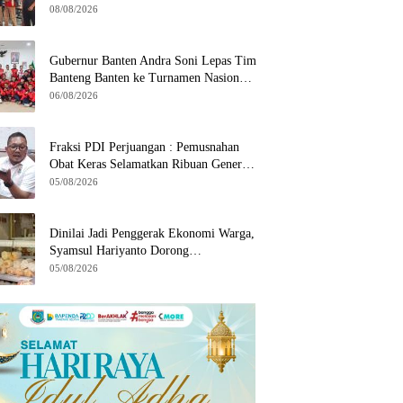
Kekompakan Warga
08/08/2026
Gubernur Banten Andra Soni Lepas Tim
Banteng Banten ke Turnamen Nasional
Soekarno Cup
06/08/2026
Fraksi PDI Perjuangan : Pemusnahan
Obat Keras Selamatkan Ribuan Generasi
Muda Tangsel
05/08/2026
Dinilai Jadi Penggerak Ekonomi Warga,
Syamsul Hariyanto Dorong
Pengembangan Budidaya Jamur Crispy
05/08/2026
di Serpong