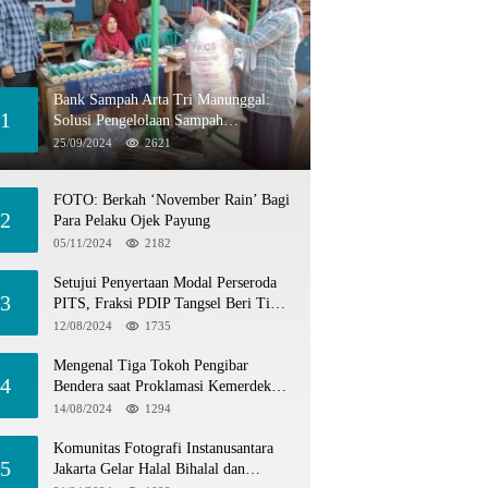
Bank Sampah Arta Tri Manunggal:
1
Solusi Pengelolaan Sampah
Berkelanjutan di Tangerang Selatan
25/09/2024
2621
FOTO: Berkah ‘November Rain’ Bagi
2
Para Pelaku Ojek Payung
05/11/2024
2182
Setujui Penyertaan Modal Perseroda
3
PITS, Fraksi PDIP Tangsel Beri Tiga
Catatan
12/08/2024
1735
Mengenal Tiga Tokoh Pengibar
4
Bendera saat Proklamasi Kemerdekaan
1945
14/08/2024
1294
Komunitas Fotografi Instanusantara
5
Jakarta Gelar Halal Bihalal dan