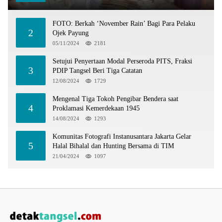
FOTO: Berkah ‘November Rain’ Bagi Para Pelaku
2
Ojek Payung
05/11/2024
2181
Setujui Penyertaan Modal Perseroda PITS, Fraksi
3
PDIP Tangsel Beri Tiga Catatan
12/08/2024
1729
Mengenal Tiga Tokoh Pengibar Bendera saat
4
Proklamasi Kemerdekaan 1945
14/08/2024
1293
Komunitas Fotografi Instanusantara Jakarta Gelar
5
Halal Bihalal dan Hunting Bersama di TIM
21/04/2024
1097