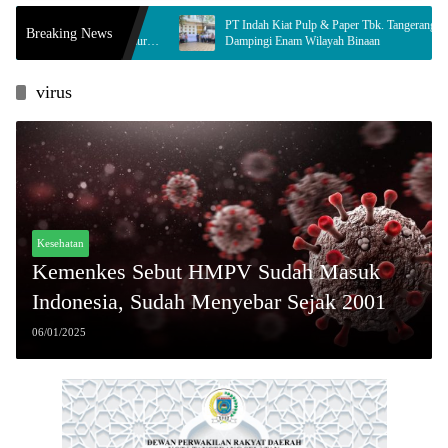
rga, Syamsul
PT Indah Kiat Pulp & Paper Tbk. Tangerang Mill
Breaking News
udidaya Jamur
Dampingi Enam Wilayah Binaan
virus
Kesehatan
Kemenkes Sebut HMPV Sudah Masuk
Indonesia, Sudah Menyebar Sejak 2001
06/01/2025