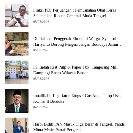
Fraksi PDI Perjuangan : Pemusnahan Obat Keras
Selamatkan Ribuan Generasi Muda Tangsel
05/08/2026
Dinilai Jadi Penggerak Ekonomi Warga, Syamsul
Hariyanto Dorong Pengembangan Budidaya Jamur
Crispy di Serpong
05/08/2026
PT Indah Kiat Pulp & Paper Tbk. Tangerang Mill
Dampingi Enam Wilayah Binaan
05/08/2026
Innalillahi, Legislator Tangsel Gus Andi Tutup Usia,
Komisi ll Berduka
04/08/2026
Hasbi Bidik PAN Masuk Tiga Besar di Tangsel, Yandri
Minta Mesin Partai Bergerak