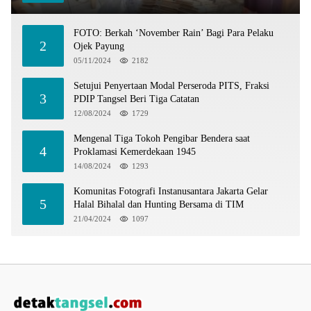
FOTO: Berkah ‘November Rain’ Bagi Para Pelaku
2
Ojek Payung
05/11/2024
2182
Setujui Penyertaan Modal Perseroda PITS, Fraksi
3
PDIP Tangsel Beri Tiga Catatan
12/08/2024
1729
Mengenal Tiga Tokoh Pengibar Bendera saat
4
Proklamasi Kemerdekaan 1945
14/08/2024
1293
Komunitas Fotografi Instanusantara Jakarta Gelar
5
Halal Bihalal dan Hunting Bersama di TIM
21/04/2024
1097