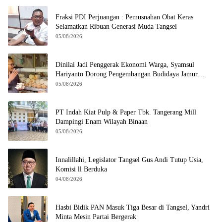
Fraksi PDI Perjuangan : Pemusnahan Obat Keras
Selamatkan Ribuan Generasi Muda Tangsel
05/08/2026
Dinilai Jadi Penggerak Ekonomi Warga, Syamsul
Hariyanto Dorong Pengembangan Budidaya Jamur
Crispy di Serpong
05/08/2026
PT Indah Kiat Pulp & Paper Tbk. Tangerang Mill
Dampingi Enam Wilayah Binaan
05/08/2026
Innalillahi, Legislator Tangsel Gus Andi Tutup Usia,
Komisi ll Berduka
04/08/2026
Hasbi Bidik PAN Masuk Tiga Besar di Tangsel, Yandri
Minta Mesin Partai Bergerak