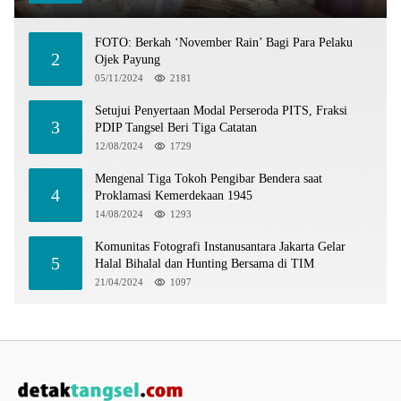
FOTO: Berkah ‘November Rain’ Bagi Para Pelaku
2
Ojek Payung
05/11/2024
2181
Setujui Penyertaan Modal Perseroda PITS, Fraksi
3
PDIP Tangsel Beri Tiga Catatan
12/08/2024
1729
Mengenal Tiga Tokoh Pengibar Bendera saat
4
Proklamasi Kemerdekaan 1945
14/08/2024
1293
Komunitas Fotografi Instanusantara Jakarta Gelar
5
Halal Bihalal dan Hunting Bersama di TIM
21/04/2024
1097