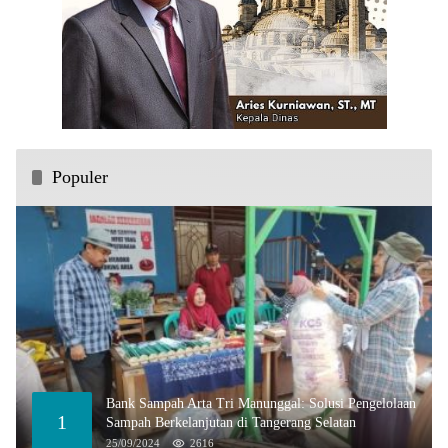
Populer
Bank Sampah Arta Tri Manunggal: Solusi Pengelolaan
1
Sampah Berkelanjutan di Tangerang Selatan
25/09/2024
2616