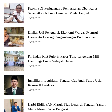
Fraksi PDI Perjuangan : Pemusnahan Obat Keras
Selamatkan Ribuan Generasi Muda Tangsel
05/08/2026
Dinilai Jadi Penggerak Ekonomi Warga, Syamsul
Hariyanto Dorong Pengembangan Budidaya Jamur
Crispy di Serpong
05/08/2026
PT Indah Kiat Pulp & Paper Tbk. Tangerang Mill
Dampingi Enam Wilayah Binaan
05/08/2026
Innalillahi, Legislator Tangsel Gus Andi Tutup Usia,
Komisi ll Berduka
04/08/2026
Hasbi Bidik PAN Masuk Tiga Besar di Tangsel, Yandri
Minta Mesin Partai Bergerak