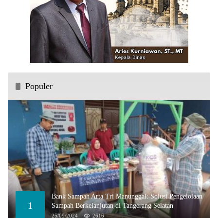
Populer
Bank Sampah Arta Tri Manunggal: Solusi Pengelolaan
1
Sampah Berkelanjutan di Tangerang Selatan
25/09/2024
2616