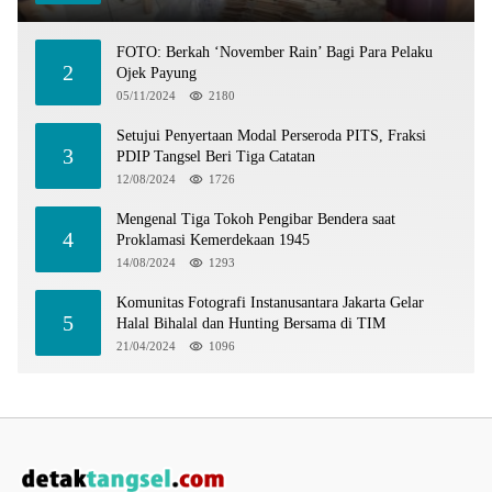
FOTO: Berkah ‘November Rain’ Bagi Para Pelaku
2
Ojek Payung
05/11/2024
2180
Setujui Penyertaan Modal Perseroda PITS, Fraksi
3
PDIP Tangsel Beri Tiga Catatan
12/08/2024
1726
Mengenal Tiga Tokoh Pengibar Bendera saat
4
Proklamasi Kemerdekaan 1945
14/08/2024
1293
Komunitas Fotografi Instanusantara Jakarta Gelar
5
Halal Bihalal dan Hunting Bersama di TIM
21/04/2024
1096