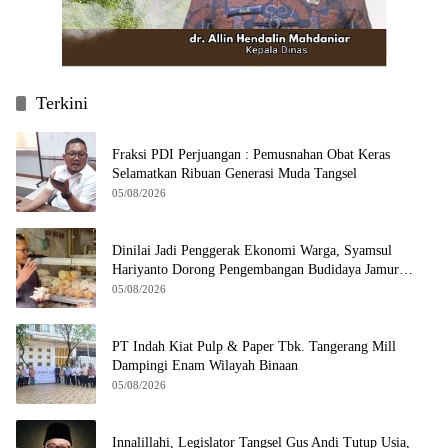
Terkini
Fraksi PDI Perjuangan : Pemusnahan Obat Keras
Selamatkan Ribuan Generasi Muda Tangsel
05/08/2026
Dinilai Jadi Penggerak Ekonomi Warga, Syamsul
Hariyanto Dorong Pengembangan Budidaya Jamur
Crispy di Serpong
05/08/2026
PT Indah Kiat Pulp & Paper Tbk. Tangerang Mill
Dampingi Enam Wilayah Binaan
05/08/2026
Innalillahi, Legislator Tangsel Gus Andi Tutup Usia,