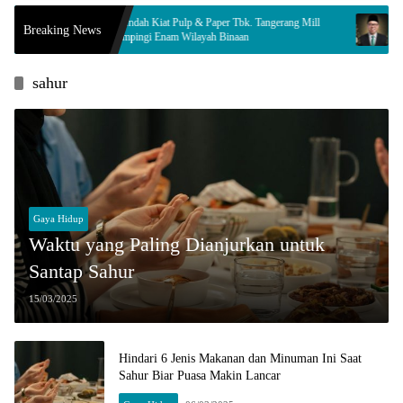
PT Indah Kiat Pulp & Paper Tbk. Tangerang Mill
Innalillahi, Legis
Breaking News
Dampingi Enam Wilayah Binaan
Komisi ll Berduka
sahur
Gaya Hidup
Waktu yang Paling Dianjurkan untuk
Santap Sahur
15/03/2025
Hindari 6 Jenis Makanan dan Minuman Ini Saat
Sahur Biar Puasa Makin Lancar