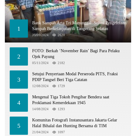
Bank Sampah Arta Tri Manunggal: Solusi Pengelolaan
1
Sampah Berkelanjutan di Tangerang Selatan
25/09/2024
2620
FOTO: Berkah ‘November Rain’ Bagi Para Pelaku
2
Ojek Payung
05/11/2024
2182
Setujui Penyertaan Modal Perseroda PITS, Fraksi
3
PDIP Tangsel Beri Tiga Catatan
12/08/2024
1729
Mengenal Tiga Tokoh Pengibar Bendera saat
4
Proklamasi Kemerdekaan 1945
14/08/2024
1293
Komunitas Fotografi Instanusantara Jakarta Gelar
5
Halal Bihalal dan Hunting Bersama di TIM
21/04/2024
1097