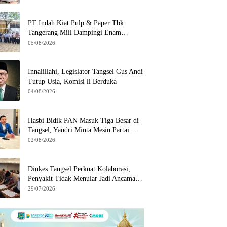
di Serpong
PT Indah Kiat Pulp & Paper Tbk.
Tangerang Mill Dampingi Enam
Wilayah Binaan
05/08/2026
Innalillahi, Legislator Tangsel Gus Andi
Tutup Usia, Komisi ll Berduka
04/08/2026
Hasbi Bidik PAN Masuk Tiga Besar di
Tangsel, Yandri Minta Mesin Partai
Bergerak
02/08/2026
Dinkes Tangsel Perkuat Kolaborasi,
Penyakit Tidak Menular Jadi Ancaman
Utama
29/07/2026