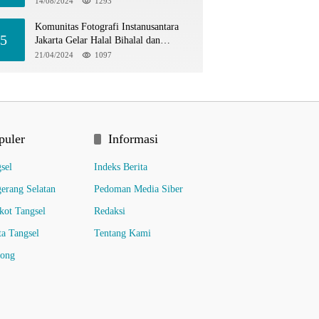
14/08/2024
1293
Komunitas Fotografi Instanusantara
5
Jakarta Gelar Halal Bihalal dan
Hunting Bersama di TIM
21/04/2024
1097
puler
Informasi
sel
Indeks Berita
erang Selatan
Pedoman Media Siber
ot Tangsel
Redaksi
ta Tangsel
Tentang Kami
pong