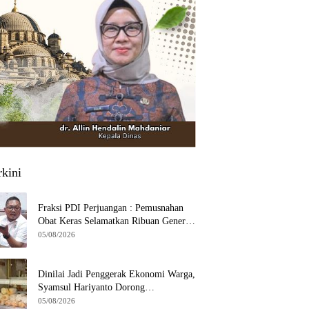
rkini
Fraksi PDI Perjuangan : Pemusnahan
Obat Keras Selamatkan Ribuan Generasi
Muda Tangsel
05/08/2026
Dinilai Jadi Penggerak Ekonomi Warga,
Syamsul Hariyanto Dorong
Pengembangan Budidaya Jamur Crispy
05/08/2026