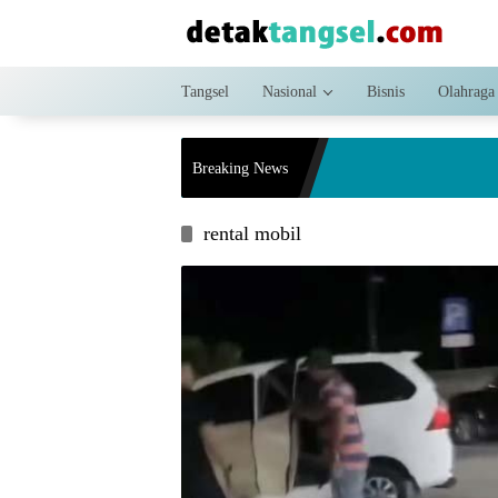
Langsung
ke
konten
Tangsel
Nasional
Bisnis
Olahraga
Fr
Breaking News
Se
rental mobil