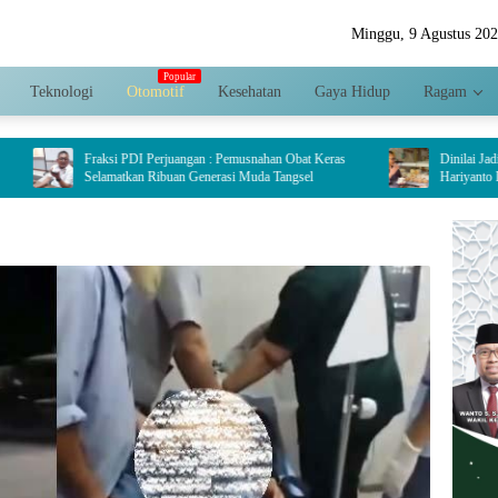
Minggu, 9 Agustus 20
Teknologi
Otomotif
Kesehatan
Gaya Hidup
Ragam
aksi PDI Perjuangan : Pemusnahan Obat Keras
Dinilai Jadi Penggerak Ekon
lamatkan Ribuan Generasi Muda Tangsel
Hariyanto Dorong Pengemba
Crispy di Serpong