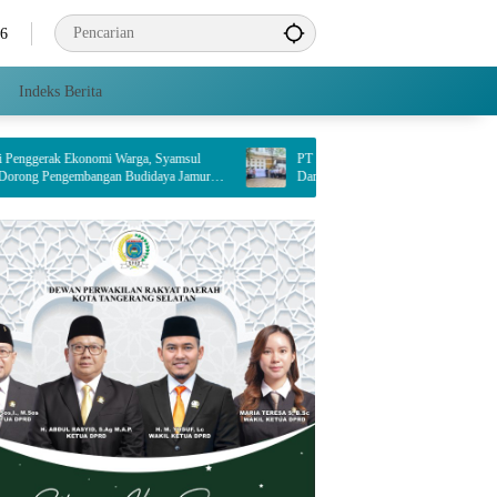
26
Indeks Berita
omi Warga, Syamsul
PT Indah Kiat Pulp & Paper Tbk. Tangerang Mill
ngan Budidaya Jamur
Dampingi Enam Wilayah Binaan