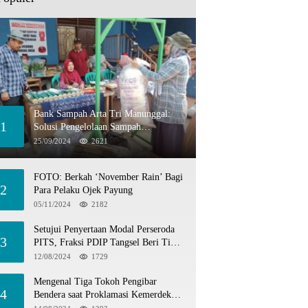
Bank Sampah Arta Tri Manunggal:
1
Solusi Pengelolaan Sampah
Berkelanjutan di Tangerang Selatan
25/09/2024
2621
FOTO: Berkah ‘November Rain’ Bagi
2
Para Pelaku Ojek Payung
05/11/2024
2182
Setujui Penyertaan Modal Perseroda
3
PITS, Fraksi PDIP Tangsel Beri Tiga
Catatan
12/08/2024
1729
Mengenal Tiga Tokoh Pengibar
4
Bendera saat Proklamasi Kemerdekaan
1945