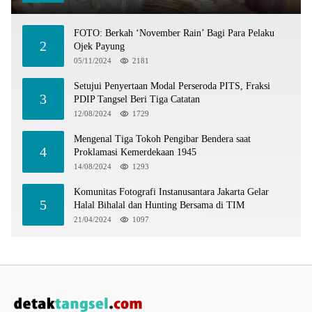
FOTO: Berkah ‘November Rain’ Bagi Para Pelaku
2
Ojek Payung
05/11/2024
2181
Setujui Penyertaan Modal Perseroda PITS, Fraksi
3
PDIP Tangsel Beri Tiga Catatan
12/08/2024
1729
Mengenal Tiga Tokoh Pengibar Bendera saat
4
Proklamasi Kemerdekaan 1945
14/08/2024
1293
Komunitas Fotografi Instanusantara Jakarta Gelar
5
Halal Bihalal dan Hunting Bersama di TIM
21/04/2024
1097