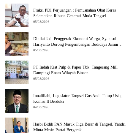
Fraksi PDI Perjuangan : Pemusnahan Obat Keras
Selamatkan Ribuan Generasi Muda Tangsel
05/08/2026
Dinilai Jadi Penggerak Ekonomi Warga, Syamsul
Hariyanto Dorong Pengembangan Budidaya Jamur
Crispy di Serpong
05/08/2026
PT Indah Kiat Pulp & Paper Tbk. Tangerang Mill
Dampingi Enam Wilayah Binaan
05/08/2026
Innalillahi, Legislator Tangsel Gus Andi Tutup Usia,
Komisi ll Berduka
04/08/2026
Hasbi Bidik PAN Masuk Tiga Besar di Tangsel, Yandri
Minta Mesin Partai Bergerak