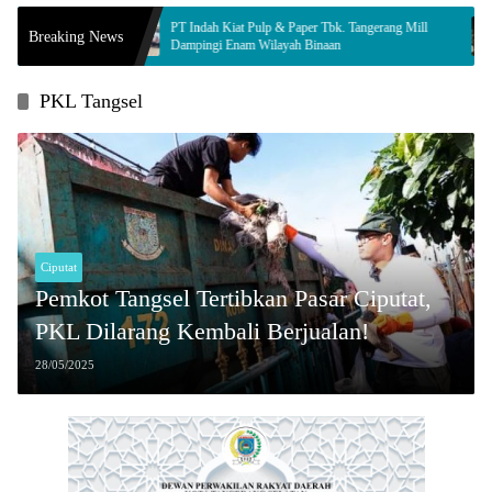
l
PT Indah Kiat Pulp & Paper Tbk. Tangerang Mill
Innalill
Breaking News
ur
Dampingi Enam Wilayah Binaan
Komisi 
PKL Tangsel
Ciputat
Pemkot Tangsel Tertibkan Pasar Ciputat,
PKL Dilarang Kembali Berjualan!
28/05/2025