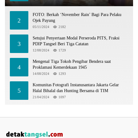
FOTO: Berkah ‘November Rain’ Bagi Para Pelaku
2
Ojek Payung
05/11/2024
2182
Setujui Penyertaan Modal Perseroda PITS, Fraksi
3
PDIP Tangsel Beri Tiga Catatan
12/08/2024
1729
Mengenal Tiga Tokoh Pengibar Bendera saat
4
Proklamasi Kemerdekaan 1945
14/08/2024
1293
Komunitas Fotografi Instanusantara Jakarta Gelar
5
Halal Bihalal dan Hunting Bersama di TIM
21/04/2024
1097