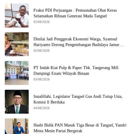
Fraksi PDI Perjuangan : Pemusnahan Obat Keras
Selamatkan Ribuan Generasi Muda Tangsel
05/08/2026
Dinilai Jadi Penggerak Ekonomi Warga, Syamsul
Hariyanto Dorong Pengembangan Budidaya Jamur
Crispy di Serpong
05/08/2026
PT Indah Kiat Pulp & Paper Tbk. Tangerang Mill
Dampingi Enam Wilayah Binaan
05/08/2026
Innalillahi, Legislator Tangsel Gus Andi Tutup Usia,
Komisi ll Berduka
04/08/2026
Hasbi Bidik PAN Masuk Tiga Besar di Tangsel, Yandri
Minta Mesin Partai Bergerak