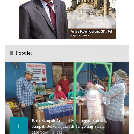
Populer
Bank Sampah Arta Tri Manunggal: Solusi Pengelolaan
1
Sampah Berkelanjutan di Tangerang Selatan
25/09/2024
2621