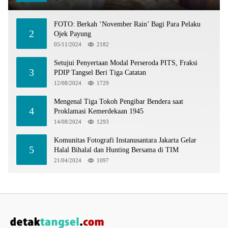
FOTO: Berkah ‘November Rain’ Bagi Para Pelaku
2
Ojek Payung
05/11/2024
2182
Setujui Penyertaan Modal Perseroda PITS, Fraksi
3
PDIP Tangsel Beri Tiga Catatan
12/08/2024
1729
Mengenal Tiga Tokoh Pengibar Bendera saat
4
Proklamasi Kemerdekaan 1945
14/08/2024
1293
Komunitas Fotografi Instanusantara Jakarta Gelar
5
Halal Bihalal dan Hunting Bersama di TIM
21/04/2024
1097