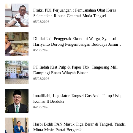
Fraksi PDI Perjuangan : Pemusnahan Obat Keras
Selamatkan Ribuan Generasi Muda Tangsel
05/08/2026
Dinilai Jadi Penggerak Ekonomi Warga, Syamsul
Hariyanto Dorong Pengembangan Budidaya Jamur
Crispy di Serpong
05/08/2026
PT Indah Kiat Pulp & Paper Tbk. Tangerang Mill
Dampingi Enam Wilayah Binaan
05/08/2026
Innalillahi, Legislator Tangsel Gus Andi Tutup Usia,
Komisi ll Berduka
04/08/2026
Hasbi Bidik PAN Masuk Tiga Besar di Tangsel, Yandri
Minta Mesin Partai Bergerak