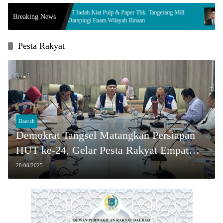
PT Indah Kiat Pulp & Paper Tbk. Tangerang Mill
Innalillahi, Leg
Breaking News
Dampingi Enam Wilayah Binaan
Komisi ll Berdu
Pesta Rakyat
Daerah
Demokrat Tangsel Matangkan Persiapan
HUT ke-24, Gelar Pesta Rakyat Empat
Hari Berturut-turut
28/08/2025