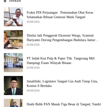
Terkini
Fraksi PDI Perjuangan : Pemusnahan Obat Keras
Selamatkan Ribuan Generasi Muda Tangsel
05/08/2026
Dinilai Jadi Penggerak Ekonomi Warga, Syamsul
Hariyanto Dorong Pengembangan Budidaya Jamur
Crispy di Serpong
05/08/2026
PT Indah Kiat Pulp & Paper Tbk. Tangerang Mill
Dampingi Enam Wilayah Binaan
05/08/2026
Innalillahi, Legislator Tangsel Gus Andi Tutup Usia,
Komisi ll Berduka
04/08/2026
Hasbi Bidik PAN Masuk Tiga Besar di Tangsel, Yandri