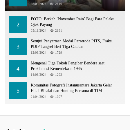
25/09/2024
2616
FOTO: Berkah ‘November Rain’ Bagi Para Pelaku
2
Ojek Payung
05/11/2024
2181
Setujui Penyertaan Modal Perseroda PITS, Fraksi
3
PDIP Tangsel Beri Tiga Catatan
12/08/2024
1729
Mengenal Tiga Tokoh Pengibar Bendera saat
4
Proklamasi Kemerdekaan 1945
14/08/2024
1293
Komunitas Fotografi Instanusantara Jakarta Gelar
5
Halal Bihalal dan Hunting Bersama di TIM
21/04/2024
1097