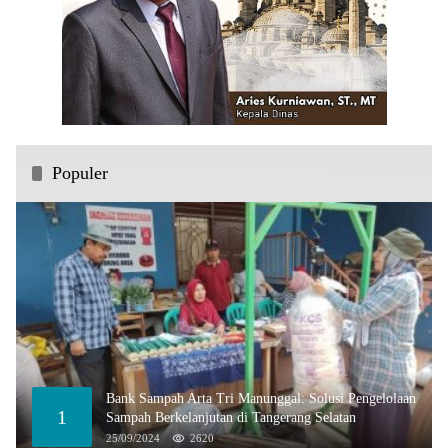
Populer
Bank Sampah Arta Tri Manunggal: Solusi Pengelolaan
1
Sampah Berkelanjutan di Tangerang Selatan
25/09/2024
2620