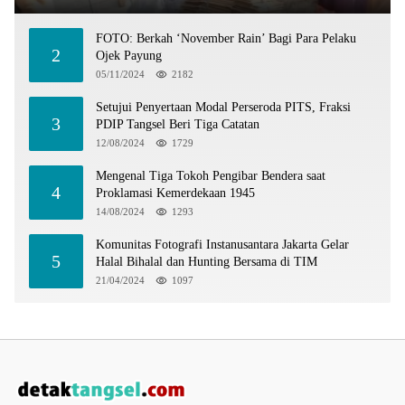
FOTO: Berkah ‘November Rain’ Bagi Para Pelaku
2
Ojek Payung
05/11/2024
2182
Setujui Penyertaan Modal Perseroda PITS, Fraksi
3
PDIP Tangsel Beri Tiga Catatan
12/08/2024
1729
Mengenal Tiga Tokoh Pengibar Bendera saat
4
Proklamasi Kemerdekaan 1945
14/08/2024
1293
Komunitas Fotografi Instanusantara Jakarta Gelar
5
Halal Bihalal dan Hunting Bersama di TIM
21/04/2024
1097