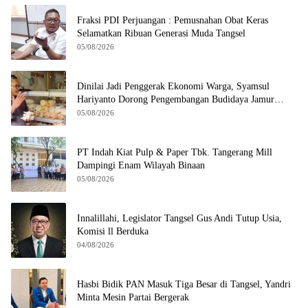
Fraksi PDI Perjuangan : Pemusnahan Obat Keras
Selamatkan Ribuan Generasi Muda Tangsel
05/08/2026
Dinilai Jadi Penggerak Ekonomi Warga, Syamsul
Hariyanto Dorong Pengembangan Budidaya Jamur
Crispy di Serpong
05/08/2026
PT Indah Kiat Pulp & Paper Tbk. Tangerang Mill
Dampingi Enam Wilayah Binaan
05/08/2026
Innalillahi, Legislator Tangsel Gus Andi Tutup Usia,
Komisi ll Berduka
04/08/2026
Hasbi Bidik PAN Masuk Tiga Besar di Tangsel, Yandri
Minta Mesin Partai Bergerak