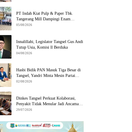
di Serpong
PT Indah Kiat Pulp & Paper Tbk.
Tangerang Mill Dampingi Enam
Wilayah Binaan
05/08/2026
Innalillahi, Legislator Tangsel Gus Andi
Tutup Usia, Komisi ll Berduka
04/08/2026
Hasbi Bidik PAN Masuk Tiga Besar di
Tangsel, Yandri Minta Mesin Partai
Bergerak
02/08/2026
Dinkes Tangsel Perkuat Kolaborasi,
Penyakit Tidak Menular Jadi Ancaman
Utama
29/07/2026