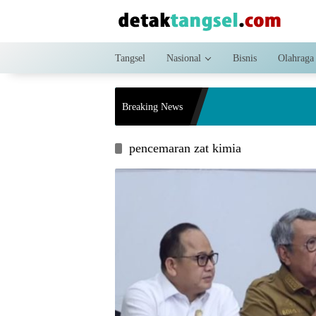
Langsung
ke
konten
Tangsel
Nasional
Bisnis
Olahraga
Breaking News
pencemaran zat kimia