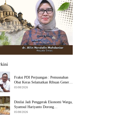
rkini
Fraksi PDI Perjuangan : Pemusnahan
Obat Keras Selamatkan Ribuan Generasi
Muda Tangsel
05/08/2026
Dinilai Jadi Penggerak Ekonomi Warga,
Syamsul Hariyanto Dorong
Pengembangan Budidaya Jamur Crispy
05/08/2026