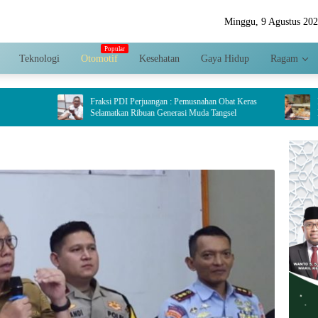
Minggu, 9 Agustus 20
Teknologi
Otomotif
Kesehatan
Gaya Hidup
Ragam
Fraksi PDI Perjuangan : Pemusnahan Obat Keras
Dinilai Jadi Pen
Selamatkan Ribuan Generasi Muda Tangsel
Hariyanto Doron
Crispy di Serpon