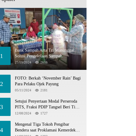
Bank Sampah Arta Tri Manunggal:
1
Solusi Pengelolaan Sampah
Berkelanjutan di Tangerang Selatan
25/09/2024
2616
FOTO: Berkah ‘November Rain’ Bagi
2
Para Pelaku Ojek Payung
05/11/2024
2181
Setujui Penyertaan Modal Perseroda
3
PITS, Fraksi PDIP Tangsel Beri Tiga
Catatan
12/08/2024
1727
Mengenal Tiga Tokoh Pengibar
4
Bendera saat Proklamasi Kemerdekaan
1945