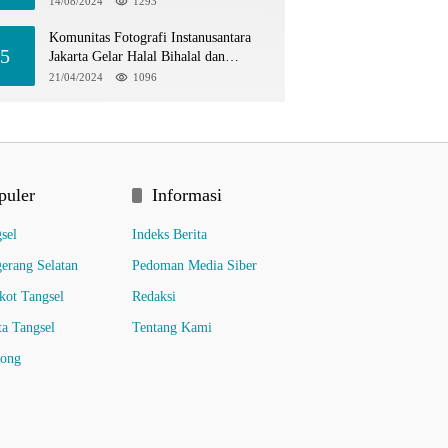
14/08/2024
1293
Komunitas Fotografi Instanusantara
5
Jakarta Gelar Halal Bihalal dan
Hunting Bersama di TIM
21/04/2024
1096
puler
Informasi
sel
Indeks Berita
erang Selatan
Pedoman Media Siber
ot Tangsel
Redaksi
ta Tangsel
Tentang Kami
pong