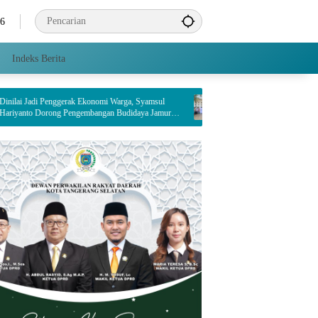
26
Indeks Berita
ggerak Ekonomi Warga, Syamsul
PT Indah Kiat Pulp & Paper Tbk. Tangerang 
g Pengembangan Budidaya Jamur
Dampingi Enam Wilayah Binaan
g