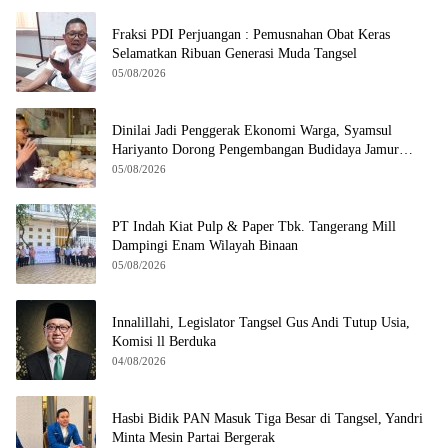
Fraksi PDI Perjuangan : Pemusnahan Obat Keras
Selamatkan Ribuan Generasi Muda Tangsel
05/08/2026
Dinilai Jadi Penggerak Ekonomi Warga, Syamsul
Hariyanto Dorong Pengembangan Budidaya Jamur
Crispy di Serpong
05/08/2026
PT Indah Kiat Pulp & Paper Tbk. Tangerang Mill
Dampingi Enam Wilayah Binaan
05/08/2026
Innalillahi, Legislator Tangsel Gus Andi Tutup Usia,
Komisi ll Berduka
04/08/2026
Hasbi Bidik PAN Masuk Tiga Besar di Tangsel, Yandri
Minta Mesin Partai Bergerak