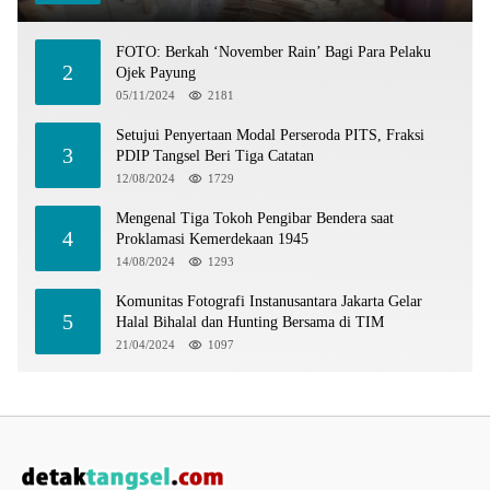
FOTO: Berkah ‘November Rain’ Bagi Para Pelaku
2
Ojek Payung
05/11/2024
2181
Setujui Penyertaan Modal Perseroda PITS, Fraksi
3
PDIP Tangsel Beri Tiga Catatan
12/08/2024
1729
Mengenal Tiga Tokoh Pengibar Bendera saat
4
Proklamasi Kemerdekaan 1945
14/08/2024
1293
Komunitas Fotografi Instanusantara Jakarta Gelar
5
Halal Bihalal dan Hunting Bersama di TIM
21/04/2024
1097