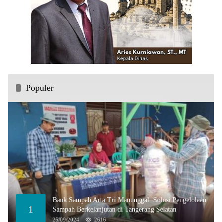
Populer
Bank Sampah Arta Tri Manunggal: Solusi Pengelolaan
1
Sampah Berkelanjutan di Tangerang Selatan
25/09/2024
2616