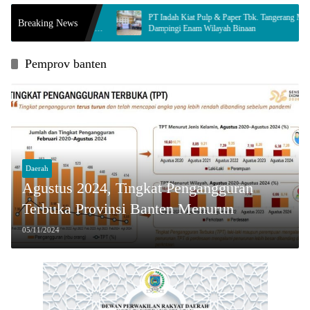
a, Syamsul
PT Indah Kiat Pulp & Paper Tbk. Tangerang Mill
Breaking News
idaya Jamur
Dampingi Enam Wilayah Binaan
Pemprov banten
Daerah
Agustus 2024, Tingkat Pengangguran
Terbuka Provinsi Banten Menurun
05/11/2024