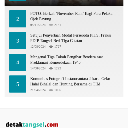
FOTO: Berkah ‘November Rain’ Bagi Para Pelaku
2
Ojek Payung
05/11/2024
2181
Setujui Penyertaan Modal Perseroda PITS, Fraksi
3
PDIP Tangsel Beri Tiga Catatan
12/08/2024
1727
Mengenal Tiga Tokoh Pengibar Bendera saat
4
Proklamasi Kemerdekaan 1945
14/08/2024
1293
Komunitas Fotografi Instanusantara Jakarta Gelar
5
Halal Bihalal dan Hunting Bersama di TIM
21/04/2024
1096