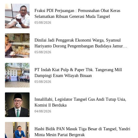
Fraksi PDI Perjuangan : Pemusnahan Obat Keras
Selamatkan Ribuan Generasi Muda Tangsel
05/08/2026
Dinilai Jadi Penggerak Ekonomi Warga, Syamsul
Hariyanto Dorong Pengembangan Budidaya Jamur
Crispy di Serpong
05/08/2026
PT Indah Kiat Pulp & Paper Tbk. Tangerang Mill
Dampingi Enam Wilayah Binaan
05/08/2026
Innalillahi, Legislator Tangsel Gus Andi Tutup Usia,
Komisi ll Berduka
04/08/2026
Hasbi Bidik PAN Masuk Tiga Besar di Tangsel, Yandri
Minta Mesin Partai Bergerak