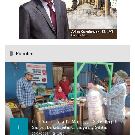
Populer
Bank Sampah Arta Tri Manunggal: Solusi Pengelolaan
1
Sampah Berkelanjutan di Tangerang Selatan
25/09/2024
2616