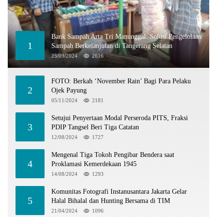
Bank Sampah Arta Tri Manunggal: Solusi Pengelolaan
1
Sampah Berkelanjutan di Tangerang Selatan
25/09/2024
2616
FOTO: Berkah ‘November Rain’ Bagi Para Pelaku
2
Ojek Payung
05/11/2024
2181
Setujui Penyertaan Modal Perseroda PITS, Fraksi
3
PDIP Tangsel Beri Tiga Catatan
12/08/2024
1727
Mengenal Tiga Tokoh Pengibar Bendera saat
4
Proklamasi Kemerdekaan 1945
14/08/2024
1293
Komunitas Fotografi Instanusantara Jakarta Gelar
5
Halal Bihalal dan Hunting Bersama di TIM
21/04/2024
1096