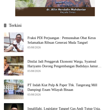
Terkini
Fraksi PDI Perjuangan : Pemusnahan Obat Keras
Selamatkan Ribuan Generasi Muda Tangsel
05/08/2026
Dinilai Jadi Penggerak Ekonomi Warga, Syamsul
Hariyanto Dorong Pengembangan Budidaya Jamur
Crispy di Serpong
05/08/2026
PT Indah Kiat Pulp & Paper Tbk. Tangerang Mill
Dampingi Enam Wilayah Binaan
05/08/2026
Innalillahi, Legislator Tangsel Gus Andi Tutup Usia,