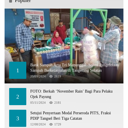
Populer
Bank Sampah Arta Tri Manunggal: Solusi Pengelolaan
1
Sampah Berkelanjutan di Tangerang Selatan
25/09/2024
2619
FOTO: Berkah ‘November Rain’ Bagi Para Pelaku
2
Ojek Payung
05/11/2024
2181
Setujui Penyertaan Modal Perseroda PITS, Fraksi
3
PDIP Tangsel Beri Tiga Catatan
12/08/2024
1729