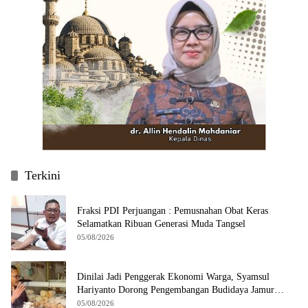
Terkini
Fraksi PDI Perjuangan : Pemusnahan Obat Keras
Selamatkan Ribuan Generasi Muda Tangsel
05/08/2026
Dinilai Jadi Penggerak Ekonomi Warga, Syamsul
Hariyanto Dorong Pengembangan Budidaya Jamur
Crispy di Serpong
05/08/2026