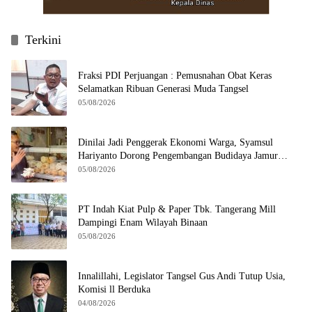
Terkini
Fraksi PDI Perjuangan : Pemusnahan Obat Keras
Selamatkan Ribuan Generasi Muda Tangsel
05/08/2026
Dinilai Jadi Penggerak Ekonomi Warga, Syamsul
Hariyanto Dorong Pengembangan Budidaya Jamur
Crispy di Serpong
05/08/2026
PT Indah Kiat Pulp & Paper Tbk. Tangerang Mill
Dampingi Enam Wilayah Binaan
05/08/2026
Innalillahi, Legislator Tangsel Gus Andi Tutup Usia,
Komisi ll Berduka
04/08/2026