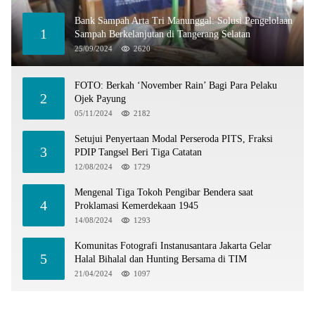
Bank Sampah Arta Tri Manunggal: Solusi Pengelolaan
1
Sampah Berkelanjutan di Tangerang Selatan
25/09/2024
2620
FOTO: Berkah ‘November Rain’ Bagi Para Pelaku
2
Ojek Payung
05/11/2024
2182
Setujui Penyertaan Modal Perseroda PITS, Fraksi
3
PDIP Tangsel Beri Tiga Catatan
12/08/2024
1729
Mengenal Tiga Tokoh Pengibar Bendera saat
4
Proklamasi Kemerdekaan 1945
14/08/2024
1293
Komunitas Fotografi Instanusantara Jakarta Gelar
5
Halal Bihalal dan Hunting Bersama di TIM
21/04/2024
1097