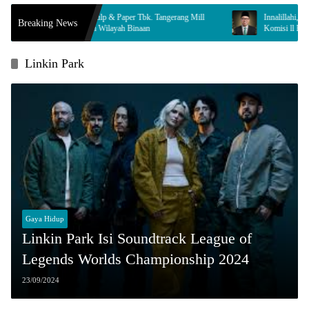
ndah Kiat Pulp & Paper Tbk. Tangerang Mill
Innalillahi, Legislator Tangsel
Breaking News
pingi Enam Wilayah Binaan
Komisi ll Berduka
Linkin Park
Gaya Hidup
Linkin Park Isi Soundtrack League of
Legends Worlds Championship 2024
23/09/2024