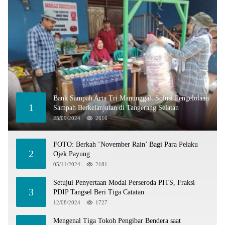
Bank Sampah Arta Tri Manunggal: Solusi Pengelolaan
1
Sampah Berkelanjutan di Tangerang Selatan
25/09/2024
2616
FOTO: Berkah ‘November Rain’ Bagi Para Pelaku
2
Ojek Payung
05/11/2024
2181
Setujui Penyertaan Modal Perseroda PITS, Fraksi
3
PDIP Tangsel Beri Tiga Catatan
12/08/2024
1727
Mengenal Tiga Tokoh Pengibar Bendera saat