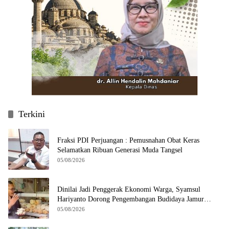
Terkini
Fraksi PDI Perjuangan : Pemusnahan Obat Keras
Selamatkan Ribuan Generasi Muda Tangsel
05/08/2026
Dinilai Jadi Penggerak Ekonomi Warga, Syamsul
Hariyanto Dorong Pengembangan Budidaya Jamur
Crispy di Serpong
05/08/2026