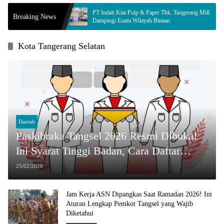
sul
PT Indah Kiat Pulp & Paper Tbk. Tangerang Mill
Innal
Breaking News
Jamur
Dampingi Enam Wilayah Binaan
Komis
Kota Tangerang Selatan
Daerah
Paskibraka Tangsel 2026 Resmi Dibuka!
Ini Syarat Tinggi Badan, Cara Daftar
Online, dan Jadwal Seleksinya
25/02/2026
Jam Kerja ASN Dipangkas Saat Ramadan 2026! Ini
Aturan Lengkap Pemkot Tangsel yang Wajib
Diketahui