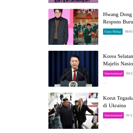
Hwang Dong H
Respons Buru
Gaya Hidup
06/01
…
Korea Selatan
Majelis Nasio
Internasional
04/1
…
Korut Tegask
di Ukraina
Internasional
01/1
…