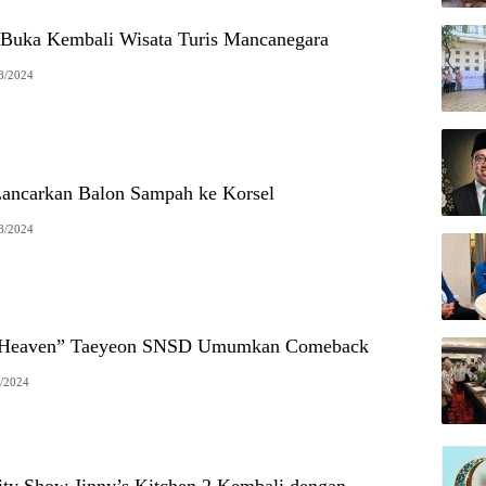
 Buka Kembali Wisata Turis Mancanegara
8/2024
Lancarkan Balon Sampah ke Korsel
8/2024
e “Heaven” Taeyeon SNSD Umumkan Comeback
/2024
lity Show Jinny’s Kitchen 2 Kembali dengan