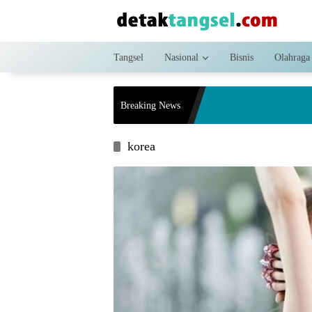
Langsung
ke
konten
Tangsel
Nasional
Bisnis
Olahraga
Breaking News
korea