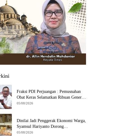
rkini
Fraksi PDI Perjuangan : Pemusnahan
Obat Keras Selamatkan Ribuan Generasi
Muda Tangsel
05/08/2026
Dinilai Jadi Penggerak Ekonomi Warga,
Syamsul Hariyanto Dorong
Pengembangan Budidaya Jamur Crispy
05/08/2026