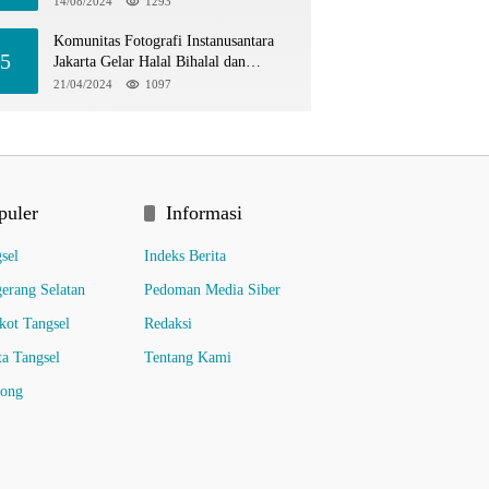
14/08/2024
1293
Komunitas Fotografi Instanusantara
5
Jakarta Gelar Halal Bihalal dan
Hunting Bersama di TIM
21/04/2024
1097
puler
Informasi
sel
Indeks Berita
erang Selatan
Pedoman Media Siber
ot Tangsel
Redaksi
ta Tangsel
Tentang Kami
pong