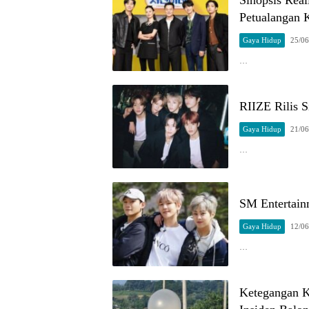
Petualangan 
Gaya Hidup
25/06
…
RIIZE Rilis 
Gaya Hidup
21/06
…
SM Entertai
Gaya Hidup
12/06
…
Ketegangan K