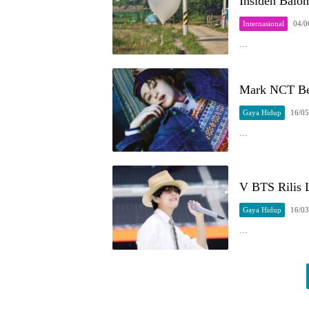
Insiden Balo
Internasional
04/0
…
Mark NCT Ber
Gaya Hidup
16/05
…
V BTS Rilis 
Gaya Hidup
16/03
…