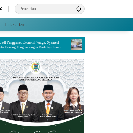
26
Indeks Berita
onomi Warga, Syamsul
PT Indah Kiat Pulp & Paper Tbk. Tangerang Mill
bangan Budidaya Jamur
Dampingi Enam Wilayah Binaan