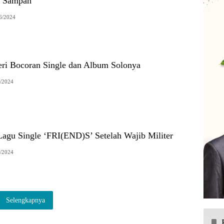
n Sampah
6/2024
i Bocoran Single dan Album Solonya
/2024
Lagu Single ‘FRI(END)S’ Setelah Wajib Militer
/2024
Selengkapnya