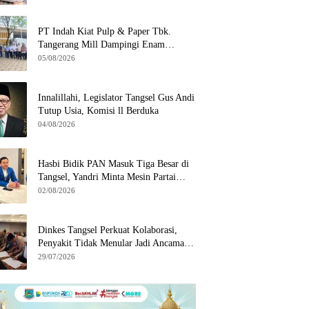
di Serpong
PT Indah Kiat Pulp & Paper Tbk.
Tangerang Mill Dampingi Enam
Wilayah Binaan
05/08/2026
Innalillahi, Legislator Tangsel Gus Andi
Tutup Usia, Komisi ll Berduka
04/08/2026
Hasbi Bidik PAN Masuk Tiga Besar di
Tangsel, Yandri Minta Mesin Partai
Bergerak
02/08/2026
Dinkes Tangsel Perkuat Kolaborasi,
Penyakit Tidak Menular Jadi Ancaman
Utama
29/07/2026