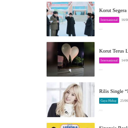
Korut Segera
Internasional
16/0
…
Korut Terus 
Internasional
14/0
…
Rilis Singl
Gaya Hidup
25/06
…
Sinopsis Rea