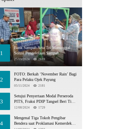
Bank Sampah Arta Tri Manunggal:
1
Solusi Pengelolaan Sampah
Berkelanjutan di Tangerang Selatan
25/09/2024
2619
FOTO: Berkah ‘November Rain’ Bagi
2
Para Pelaku Ojek Payung
05/11/2024
2181
Setujui Penyertaan Modal Perseroda
3
PITS, Fraksi PDIP Tangsel Beri Tiga
Catatan
12/08/2024
1729
Mengenal Tiga Tokoh Pengibar
4
Bendera saat Proklamasi Kemerdekaan
1945