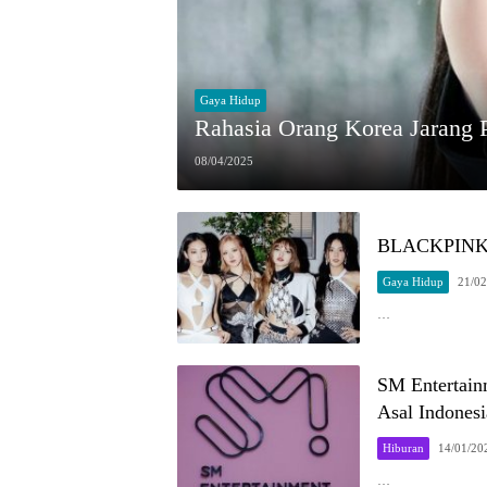
Gaya Hidup
Rahasia Orang Korea Jarang 
08/04/2025
BLACKPINK 
Gaya Hidup
21/02
…
SM Entertain
Asal Indonesi
Hiburan
14/01/20
…