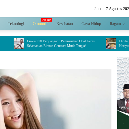
Jumat, 7 Agustus 20
Teknologi
Otomotif
Kesehatan
Gaya Hidup
Ragam
Fraksi PDI Perjuangan : Pemusnahan Obat Keras
Dinilai Jadi Penggerak Ek
Selamatkan Ribuan Generasi Muda Tangsel
Hariyanto Dorong Pengem
Crispy di Serpong