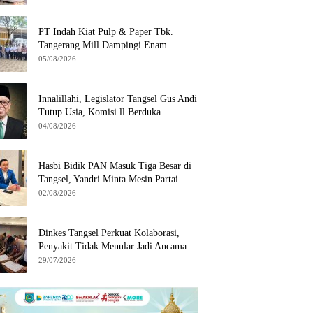
di Serpong
PT Indah Kiat Pulp & Paper Tbk.
Tangerang Mill Dampingi Enam
Wilayah Binaan
05/08/2026
Innalillahi, Legislator Tangsel Gus Andi
Tutup Usia, Komisi ll Berduka
04/08/2026
Hasbi Bidik PAN Masuk Tiga Besar di
Tangsel, Yandri Minta Mesin Partai
Bergerak
02/08/2026
Dinkes Tangsel Perkuat Kolaborasi,
Penyakit Tidak Menular Jadi Ancaman
Utama
29/07/2026