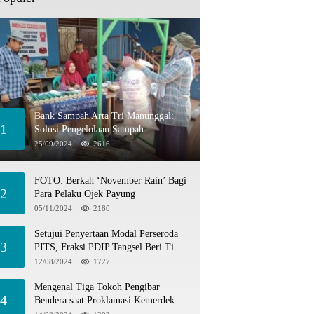
Bank Sampah Arta Tri Manunggal:
1
Solusi Pengelolaan Sampah
Berkelanjutan di Tangerang Selatan
25/09/2024
2616
FOTO: Berkah ‘November Rain’ Bagi
2
Para Pelaku Ojek Payung
05/11/2024
2180
Setujui Penyertaan Modal Perseroda
3
PITS, Fraksi PDIP Tangsel Beri Tiga
Catatan
12/08/2024
1727
Mengenal Tiga Tokoh Pengibar
4
Bendera saat Proklamasi Kemerdekaan
1945