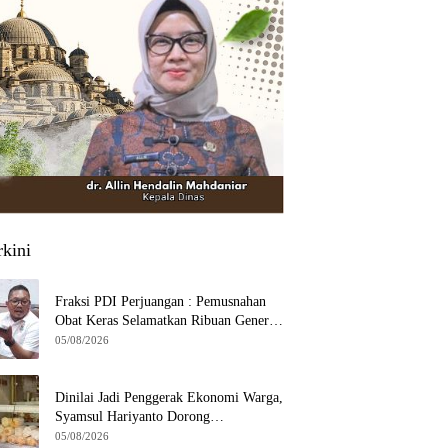
rkini
Fraksi PDI Perjuangan : Pemusnahan
Obat Keras Selamatkan Ribuan Generasi
Muda Tangsel
05/08/2026
Dinilai Jadi Penggerak Ekonomi Warga,
Syamsul Hariyanto Dorong
Pengembangan Budidaya Jamur Crispy
05/08/2026