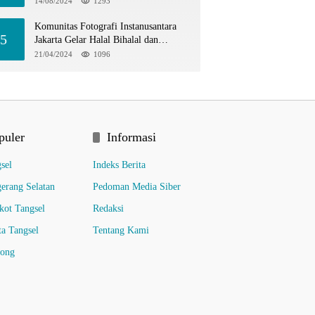
14/08/2024
1293
Komunitas Fotografi Instanusantara
5
Jakarta Gelar Halal Bihalal dan
Hunting Bersama di TIM
21/04/2024
1096
puler
Informasi
sel
Indeks Berita
erang Selatan
Pedoman Media Siber
ot Tangsel
Redaksi
ta Tangsel
Tentang Kami
pong