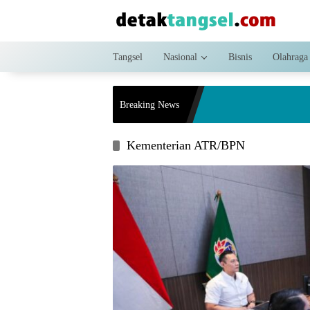
Langsung
ke
konten
Tangsel
Nasional
Bisnis
Olahraga
Breaking News
Kementerian ATR/BPN