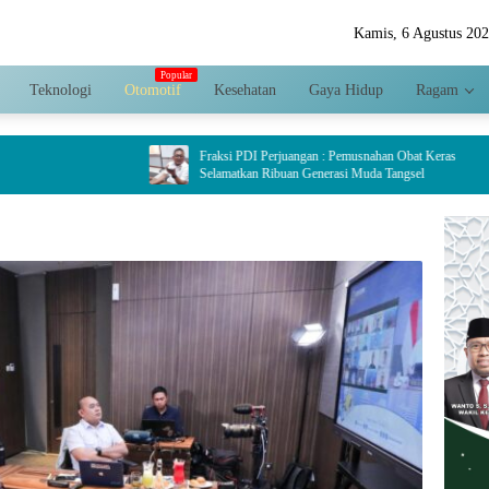
Kamis, 6 Agustus 20
Teknologi
Otomotif
Kesehatan
Gaya Hidup
Ragam
Fraksi PDI Perjuangan : Pemusnahan Obat Keras
Dinilai
Selamatkan Ribuan Generasi Muda Tangsel
Hariya
Crispy 