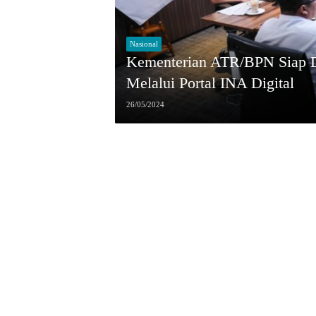
Nasional
Kementerian ATR/BPN Siap Du
Melalui Portal INA Digital
26/05/2024