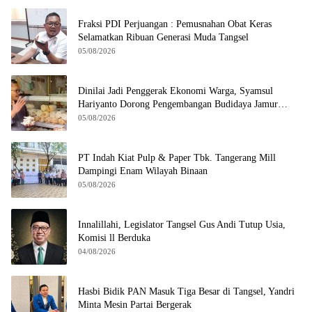
Fraksi PDI Perjuangan : Pemusnahan Obat Keras
Selamatkan Ribuan Generasi Muda Tangsel
05/08/2026
Dinilai Jadi Penggerak Ekonomi Warga, Syamsul
Hariyanto Dorong Pengembangan Budidaya Jamur
Crispy di Serpong
05/08/2026
PT Indah Kiat Pulp & Paper Tbk. Tangerang Mill
Dampingi Enam Wilayah Binaan
05/08/2026
Innalillahi, Legislator Tangsel Gus Andi Tutup Usia,
Komisi ll Berduka
04/08/2026
Hasbi Bidik PAN Masuk Tiga Besar di Tangsel, Yandri
Minta Mesin Partai Bergerak