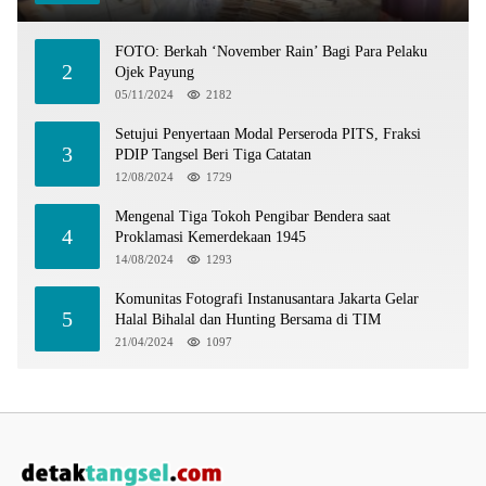
FOTO: Berkah ‘November Rain’ Bagi Para Pelaku
2
Ojek Payung
05/11/2024
2182
Setujui Penyertaan Modal Perseroda PITS, Fraksi
3
PDIP Tangsel Beri Tiga Catatan
12/08/2024
1729
Mengenal Tiga Tokoh Pengibar Bendera saat
4
Proklamasi Kemerdekaan 1945
14/08/2024
1293
Komunitas Fotografi Instanusantara Jakarta Gelar
5
Halal Bihalal dan Hunting Bersama di TIM
21/04/2024
1097