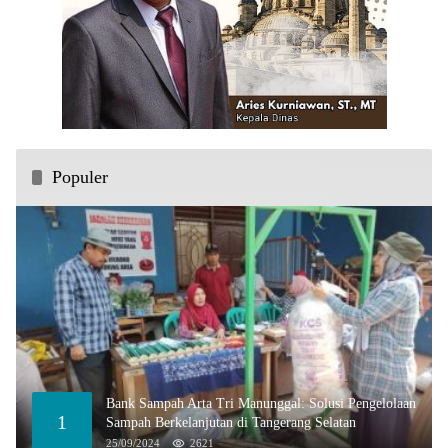
Populer
Bank Sampah Arta Tri Manunggal: Solusi Pengelolaan
1
Sampah Berkelanjutan di Tangerang Selatan
25/09/2024
2621