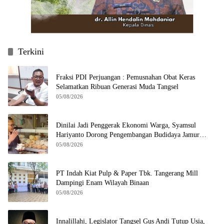
Terkini
Fraksi PDI Perjuangan : Pemusnahan Obat Keras
Selamatkan Ribuan Generasi Muda Tangsel
05/08/2026
Dinilai Jadi Penggerak Ekonomi Warga, Syamsul
Hariyanto Dorong Pengembangan Budidaya Jamur
Crispy di Serpong
05/08/2026
PT Indah Kiat Pulp & Paper Tbk. Tangerang Mill
Dampingi Enam Wilayah Binaan
05/08/2026
Innalillahi, Legislator Tangsel Gus Andi Tutup Usia,