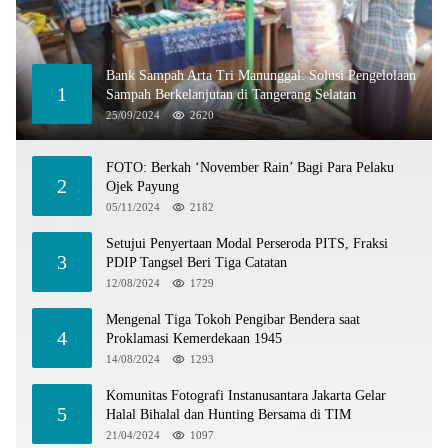
Bank Sampah Arta Tri Manunggal: Solusi Pengelolaan
1
Sampah Berkelanjutan di Tangerang Selatan
25/09/2024
2620
FOTO: Berkah ‘November Rain’ Bagi Para Pelaku
2
Ojek Payung
05/11/2024
2182
Setujui Penyertaan Modal Perseroda PITS, Fraksi
3
PDIP Tangsel Beri Tiga Catatan
12/08/2024
1729
Mengenal Tiga Tokoh Pengibar Bendera saat
4
Proklamasi Kemerdekaan 1945
14/08/2024
1293
Komunitas Fotografi Instanusantara Jakarta Gelar
5
Halal Bihalal dan Hunting Bersama di TIM
21/04/2024
1097