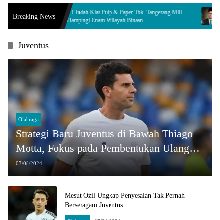
PT Indah Kiat Pulp & Paper Tbk. Tangerang Mill
Innalillahi, Leg
Breaking News
Dampingi Enam Wilayah Binaan
Komisi ll Berdu
Juventus
Olahraga
Strategi Baru Juventus di Bawah Thiago
Motta, Fokus pada Pembentukan Ulang
Tim
07/08/2024
Mesut Ozil Ungkap Penyesalan Tak Pernah
Berseragam Juventus