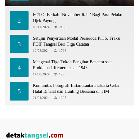
FOTO: Berkah ‘November Rain’ Bagi Para Pelaku
2
Ojek Payung
05/11/2024
2180
Setujui Penyertaan Modal Perseroda PITS, Fraksi
3
PDIP Tangsel Beri Tiga Catatan
12/08/2024
1726
Mengenal Tiga Tokoh Pengibar Bendera saat
4
Proklamasi Kemerdekaan 1945
14/08/2024
1293
Komunitas Fotografi Instanusantara Jakarta Gelar
5
Halal Bihalal dan Hunting Bersama di TIM
21/04/2024
1095