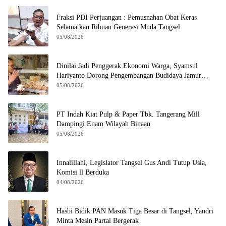
Fraksi PDI Perjuangan : Pemusnahan Obat Keras
Selamatkan Ribuan Generasi Muda Tangsel
05/08/2026
Dinilai Jadi Penggerak Ekonomi Warga, Syamsul
Hariyanto Dorong Pengembangan Budidaya Jamur
Crispy di Serpong
05/08/2026
PT Indah Kiat Pulp & Paper Tbk. Tangerang Mill
Dampingi Enam Wilayah Binaan
05/08/2026
Innalillahi, Legislator Tangsel Gus Andi Tutup Usia,
Komisi ll Berduka
04/08/2026
Hasbi Bidik PAN Masuk Tiga Besar di Tangsel, Yandri
Minta Mesin Partai Bergerak