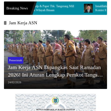
Indah Kiat Pulp & Paper Tbk. Tangerang Mill
Innalillahi, Legislator Tangse
Breaking News
pingi Enam Wilayah Binaan
Komisi ll Berduka
Jam Kerja ASN
Pemerintah
Jam Kerja ASN Dipangkas Saat Ramadan
2026! Ini Aturan Lengkap Pemkot Tangsel
yang Wajib Diketahui
24/02/2026