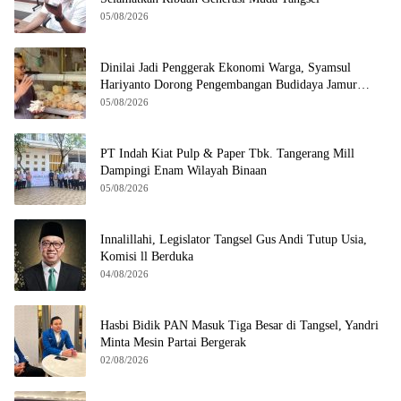
05/08/2026
Dinilai Jadi Penggerak Ekonomi Warga, Syamsul
Hariyanto Dorong Pengembangan Budidaya Jamur
Crispy di Serpong
05/08/2026
PT Indah Kiat Pulp & Paper Tbk. Tangerang Mill
Dampingi Enam Wilayah Binaan
05/08/2026
Innalillahi, Legislator Tangsel Gus Andi Tutup Usia,
Komisi ll Berduka
04/08/2026
Hasbi Bidik PAN Masuk Tiga Besar di Tangsel, Yandri
Minta Mesin Partai Bergerak
02/08/2026