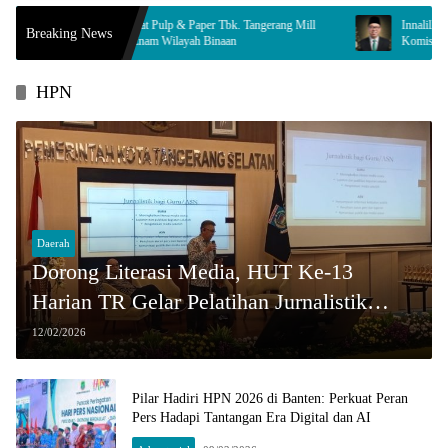
Indah Kiat Pulp & Paper Tbk. Tangerang Mill
Innalillahi, Legislator Tangse
Breaking News
pingi Enam Wilayah Binaan
Komisi ll Berduka
HPN
Daerah
Dorong Literasi Media, HUT Ke-13
Harian TR Gelar Pelatihan Jurnalistik
2026 untuk Guru dan ASN
12/02/2026
Pilar Hadiri HPN 2026 di Banten: Perkuat Peran
Pers Hadapi Tantangan Era Digital dan AI