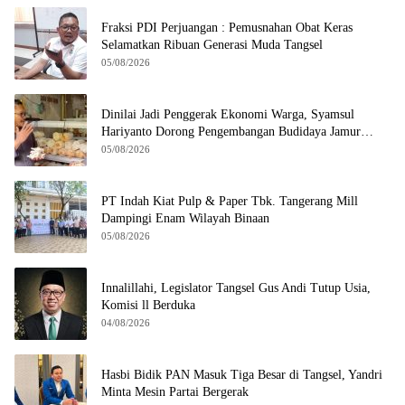
Fraksi PDI Perjuangan : Pemusnahan Obat Keras
Selamatkan Ribuan Generasi Muda Tangsel
05/08/2026
Dinilai Jadi Penggerak Ekonomi Warga, Syamsul
Hariyanto Dorong Pengembangan Budidaya Jamur
Crispy di Serpong
05/08/2026
PT Indah Kiat Pulp & Paper Tbk. Tangerang Mill
Dampingi Enam Wilayah Binaan
05/08/2026
Innalillahi, Legislator Tangsel Gus Andi Tutup Usia,
Komisi ll Berduka
04/08/2026
Hasbi Bidik PAN Masuk Tiga Besar di Tangsel, Yandri
Minta Mesin Partai Bergerak