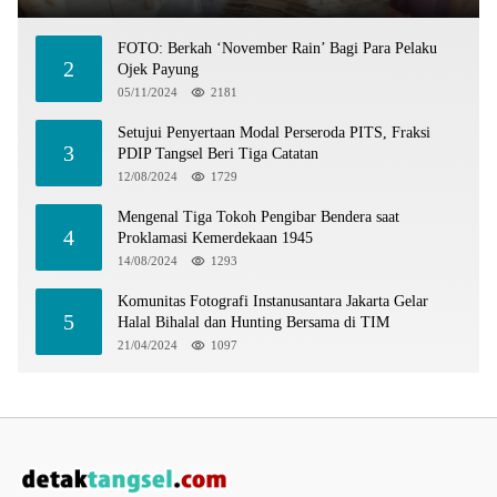
FOTO: Berkah ‘November Rain’ Bagi Para Pelaku
2
Ojek Payung
05/11/2024
2181
Setujui Penyertaan Modal Perseroda PITS, Fraksi
3
PDIP Tangsel Beri Tiga Catatan
12/08/2024
1729
Mengenal Tiga Tokoh Pengibar Bendera saat
4
Proklamasi Kemerdekaan 1945
14/08/2024
1293
Komunitas Fotografi Instanusantara Jakarta Gelar
5
Halal Bihalal dan Hunting Bersama di TIM
21/04/2024
1097