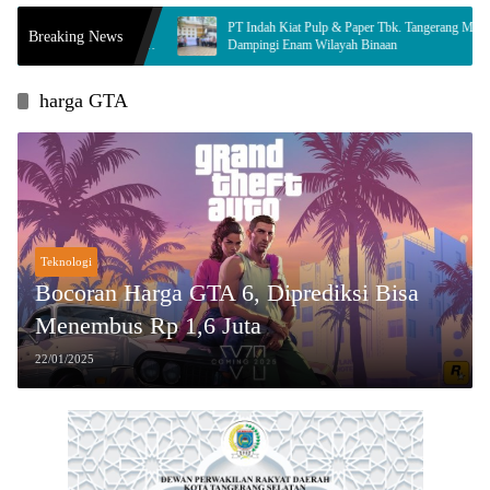
a, Syamsul
PT Indah Kiat Pulp & Paper Tbk. Tangerang Mill
Breaking News
idaya Jamur
Dampingi Enam Wilayah Binaan
harga GTA
Teknologi
Bocoran Harga GTA 6, Diprediksi Bisa
Menembus Rp 1,6 Juta
22/01/2025