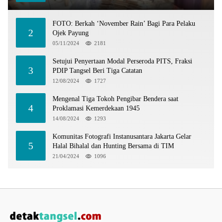
FOTO: Berkah ‘November Rain’ Bagi Para Pelaku
2
Ojek Payung
05/11/2024
2181
Setujui Penyertaan Modal Perseroda PITS, Fraksi
3
PDIP Tangsel Beri Tiga Catatan
12/08/2024
1727
Mengenal Tiga Tokoh Pengibar Bendera saat
4
Proklamasi Kemerdekaan 1945
14/08/2024
1293
Komunitas Fotografi Instanusantara Jakarta Gelar
5
Halal Bihalal dan Hunting Bersama di TIM
21/04/2024
1096