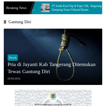
a, Syamsul
PT Indah Kiat Pulp & Paper Tbk. Tangerang Mill
Breaking News
idaya Jamur
Dampingi Enam Wilayah Binaan
Gantung Diri
Daerah
Pria di Jayanti Kab Tangerang Ditemukan
Tewas Gantung Diri
05/04/2024