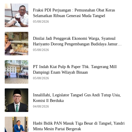
Fraksi PDI Perjuangan : Pemusnahan Obat Keras
Selamatkan Ribuan Generasi Muda Tangsel
05/08/2026
Dinilai Jadi Penggerak Ekonomi Warga, Syamsul
Hariyanto Dorong Pengembangan Budidaya Jamur
Crispy di Serpong
05/08/2026
PT Indah Kiat Pulp & Paper Tbk. Tangerang Mill
Dampingi Enam Wilayah Binaan
05/08/2026
Innalillahi, Legislator Tangsel Gus Andi Tutup Usia,
Komisi ll Berduka
04/08/2026
Hasbi Bidik PAN Masuk Tiga Besar di Tangsel, Yandri
Minta Mesin Partai Bergerak