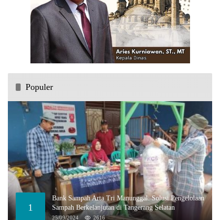
Populer
Bank Sampah Arta Tri Manunggal: Solusi Pengelolaan
1
Sampah Berkelanjutan di Tangerang Selatan
25/09/2024
2616