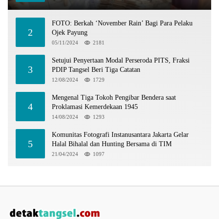
FOTO: Berkah ‘November Rain’ Bagi Para Pelaku
2
Ojek Payung
05/11/2024
2181
Setujui Penyertaan Modal Perseroda PITS, Fraksi
3
PDIP Tangsel Beri Tiga Catatan
12/08/2024
1729
Mengenal Tiga Tokoh Pengibar Bendera saat
4
Proklamasi Kemerdekaan 1945
14/08/2024
1293
Komunitas Fotografi Instanusantara Jakarta Gelar
5
Halal Bihalal dan Hunting Bersama di TIM
21/04/2024
1097