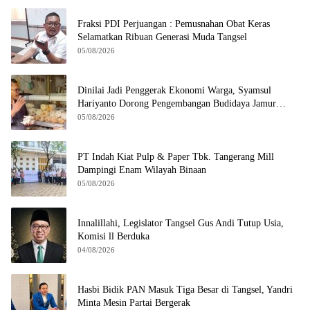
Fraksi PDI Perjuangan : Pemusnahan Obat Keras
Selamatkan Ribuan Generasi Muda Tangsel
05/08/2026
Dinilai Jadi Penggerak Ekonomi Warga, Syamsul
Hariyanto Dorong Pengembangan Budidaya Jamur
Crispy di Serpong
05/08/2026
PT Indah Kiat Pulp & Paper Tbk. Tangerang Mill
Dampingi Enam Wilayah Binaan
05/08/2026
Innalillahi, Legislator Tangsel Gus Andi Tutup Usia,
Komisi ll Berduka
04/08/2026
Hasbi Bidik PAN Masuk Tiga Besar di Tangsel, Yandri
Minta Mesin Partai Bergerak