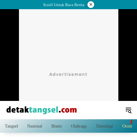
Langsung
×
Scroll Untuk Baca Berita
ke
konten
Tangsel
Nasional
Bisnis
Olahraga
Teknologi
Otomoti