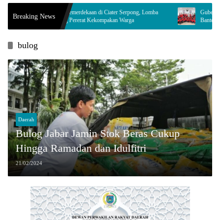
Semarak Kemerdekaan di Ciater Serpong, Lomba
Gubernur Banten Andra S
Breaking News
Jadi Ajang Pererat Kekompakan Warga
Banten ke Turnamen Nasi
bulog
Daerah
Bulog Jabar Jamin Stok Beras Cukup
Hingga Ramadan dan Idulfitri
21/02/2024