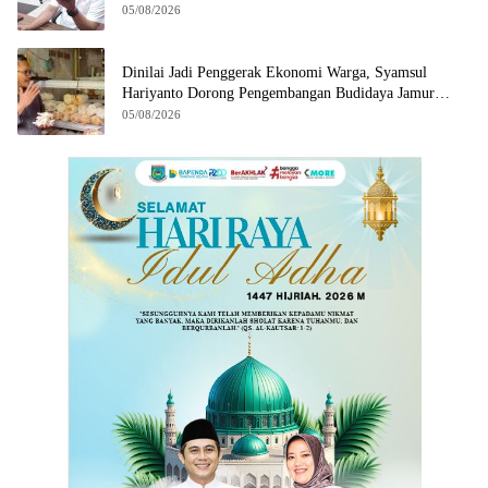
05/08/2026
Dinilai Jadi Penggerak Ekonomi Warga, Syamsul
Hariyanto Dorong Pengembangan Budidaya Jamur
Crispy di Serpong
05/08/2026