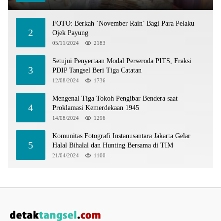
FOTO: Berkah ‘November Rain’ Bagi Para Pelaku
2
Ojek Payung
05/11/2024
2183
Setujui Penyertaan Modal Perseroda PITS, Fraksi
3
PDIP Tangsel Beri Tiga Catatan
12/08/2024
1736
Mengenal Tiga Tokoh Pengibar Bendera saat
4
Proklamasi Kemerdekaan 1945
14/08/2024
1296
Komunitas Fotografi Instanusantara Jakarta Gelar
5
Halal Bihalal dan Hunting Bersama di TIM
21/04/2024
1100