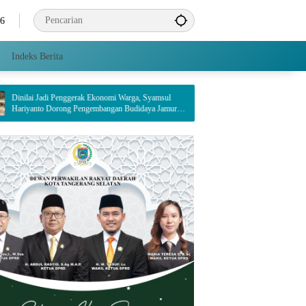
26
Indeks Berita
Penggerak Ekonomi Warga, Syamsul
PT Indah Kiat Pulp & Paper Tbk. Tangera
ong Pengembangan Budidaya Jamur
Dampingi Enam Wilayah Binaan
ong