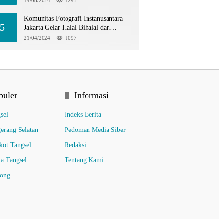
14/08/2024
1293
Komunitas Fotografi Instanusantara
5
Jakarta Gelar Halal Bihalal dan
Hunting Bersama di TIM
21/04/2024
1097
puler
Informasi
sel
Indeks Berita
erang Selatan
Pedoman Media Siber
ot Tangsel
Redaksi
ta Tangsel
Tentang Kami
pong