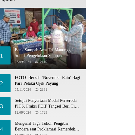
Bank Sampah Arta Tri Manunggal:
1
Solusi Pengelolaan Sampah
Berkelanjutan di Tangerang Selatan
25/09/2024
2619
FOTO: Berkah ‘November Rain’ Bagi
2
Para Pelaku Ojek Payung
05/11/2024
2181
Setujui Penyertaan Modal Perseroda
3
PITS, Fraksi PDIP Tangsel Beri Tiga
Catatan
12/08/2024
1729
Mengenal Tiga Tokoh Pengibar
4
Bendera saat Proklamasi Kemerdekaan
1945