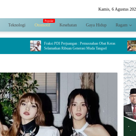
Kamis, 6 Agustus 20
Teknologi
Otomotif
Kesehatan
Gaya Hidup
Ragam
Fraksi PDI Perjuangan : Pemusnahan Obat Keras
Dinilai Jadi 
Selamatkan Ribuan Generasi Muda Tangsel
Hariyanto Dor
Crispy di Serp