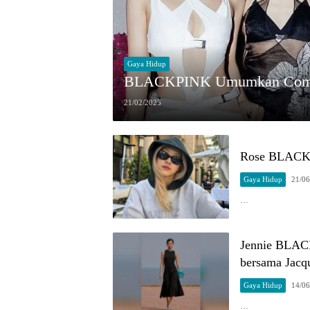
Gaya Hidup
BLACKPINK Umumkan Comeb
21/02/2025
Rose BLACKP
Gaya Hidup
21/06
…
Jennie BLAC
bersama Jac
Gaya Hidup
14/06
…