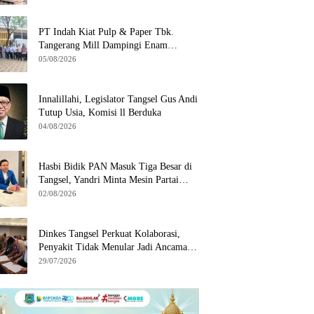
di Serpong
PT Indah Kiat Pulp & Paper Tbk.
Tangerang Mill Dampingi Enam
Wilayah Binaan
05/08/2026
Innalillahi, Legislator Tangsel Gus Andi
Tutup Usia, Komisi ll Berduka
04/08/2026
Hasbi Bidik PAN Masuk Tiga Besar di
Tangsel, Yandri Minta Mesin Partai
Bergerak
02/08/2026
Dinkes Tangsel Perkuat Kolaborasi,
Penyakit Tidak Menular Jadi Ancaman
Utama
29/07/2026