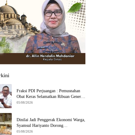
rkini
Fraksi PDI Perjuangan : Pemusnahan
Obat Keras Selamatkan Ribuan Generasi
Muda Tangsel
05/08/2026
Dinilai Jadi Penggerak Ekonomi Warga,
Syamsul Hariyanto Dorong
Pengembangan Budidaya Jamur Crispy
05/08/2026