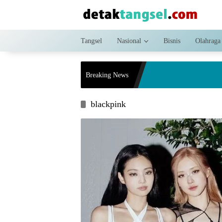
Langsung
ke
konten
Tangsel
Nasional
Bisnis
Olahraga
Breaking News
blackpink