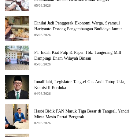
05/08/2026
Dinilai Jadi Penggerak Ekonomi Warga, Syamsul
Hariyanto Dorong Pengembangan Budidaya Jamur
Crispy di Serpong
05/08/2026
PT Indah Kiat Pulp & Paper Tbk. Tangerang Mill
Dampingi Enam Wilayah Binaan
05/08/2026
Innalillahi, Legislator Tangsel Gus Andi Tutup Usia,
Komisi ll Berduka
04/08/2026
Hasbi Bidik PAN Masuk Tiga Besar di Tangsel, Yandri
Minta Mesin Partai Bergerak
02/08/2026