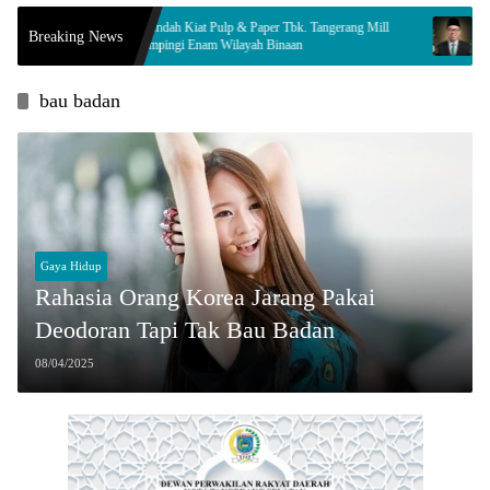
PT Indah Kiat Pulp & Paper Tbk. Tangerang Mill
Innalillahi, Le
Breaking News
Dampingi Enam Wilayah Binaan
Komisi ll Berd
bau badan
Gaya Hidup
Rahasia Orang Korea Jarang Pakai
Deodoran Tapi Tak Bau Badan
08/04/2025