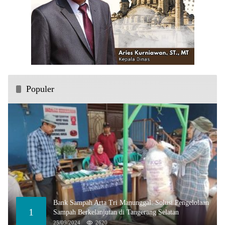
Populer
Bank Sampah Arta Tri Manunggal: Solusi Pengelolaan
1
Sampah Berkelanjutan di Tangerang Selatan
25/09/2024
2620