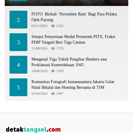
FOTO: Berkah ‘November Rain’ Bagi Para Pelaku
2
Ojek Payung
05/11/2024
2182
Setujui Penyertaan Modal Perseroda PITS, Fraksi
3
PDIP Tangsel Beri Tiga Catatan
12/08/2024
1729
Mengenal Tiga Tokoh Pengibar Bendera saat
4
Proklamasi Kemerdekaan 1945
14/08/2024
1293
Komunitas Fotografi Instanusantara Jakarta Gelar
5
Halal Bihalal dan Hunting Bersama di TIM
21/04/2024
1097