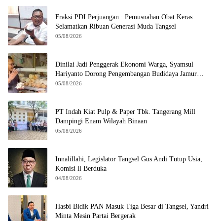
Fraksi PDI Perjuangan : Pemusnahan Obat Keras
Selamatkan Ribuan Generasi Muda Tangsel
05/08/2026
Dinilai Jadi Penggerak Ekonomi Warga, Syamsul
Hariyanto Dorong Pengembangan Budidaya Jamur
Crispy di Serpong
05/08/2026
PT Indah Kiat Pulp & Paper Tbk. Tangerang Mill
Dampingi Enam Wilayah Binaan
05/08/2026
Innalillahi, Legislator Tangsel Gus Andi Tutup Usia,
Komisi ll Berduka
04/08/2026
Hasbi Bidik PAN Masuk Tiga Besar di Tangsel, Yandri
Minta Mesin Partai Bergerak