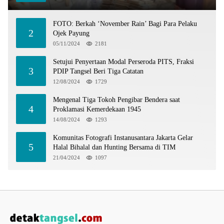
FOTO: Berkah ‘November Rain’ Bagi Para Pelaku
2
Ojek Payung
05/11/2024
2181
Setujui Penyertaan Modal Perseroda PITS, Fraksi
3
PDIP Tangsel Beri Tiga Catatan
12/08/2024
1729
Mengenal Tiga Tokoh Pengibar Bendera saat
4
Proklamasi Kemerdekaan 1945
14/08/2024
1293
Komunitas Fotografi Instanusantara Jakarta Gelar
5
Halal Bihalal dan Hunting Bersama di TIM
21/04/2024
1097