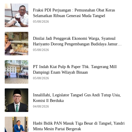
Fraksi PDI Perjuangan : Pemusnahan Obat Keras
Selamatkan Ribuan Generasi Muda Tangsel
05/08/2026
Dinilai Jadi Penggerak Ekonomi Warga, Syamsul
Hariyanto Dorong Pengembangan Budidaya Jamur
Crispy di Serpong
05/08/2026
PT Indah Kiat Pulp & Paper Tbk. Tangerang Mill
Dampingi Enam Wilayah Binaan
05/08/2026
Innalillahi, Legislator Tangsel Gus Andi Tutup Usia,
Komisi ll Berduka
04/08/2026
Hasbi Bidik PAN Masuk Tiga Besar di Tangsel, Yandri
Minta Mesin Partai Bergerak