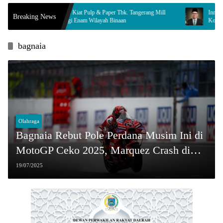
PT Indah Kiat Pulp & Paper Tbk. Tangerang Mill
Innalillahi, Legislator
Breaking News
Dampingi Enam Wilayah Binaan
Komisi ll Berduka
bagnaia
Olahraga
Bagnaia Rebut Pole Perdana Musim Ini di
MotoGP Ceko 2025, Marquez Crash di
Akhir Sesi
19/07/2025