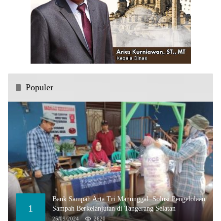
Populer
Bank Sampah Arta Tri Manunggal: Solusi Pengelolaan
1
Sampah Berkelanjutan di Tangerang Selatan
25/09/2024
2620