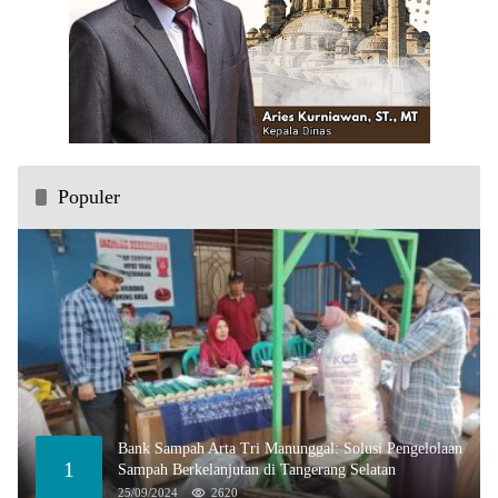
Populer
Bank Sampah Arta Tri Manunggal: Solusi Pengelolaan
1
Sampah Berkelanjutan di Tangerang Selatan
25/09/2024
2620