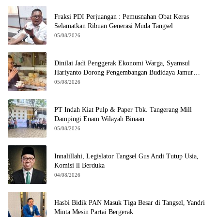
Fraksi PDI Perjuangan : Pemusnahan Obat Keras
Selamatkan Ribuan Generasi Muda Tangsel
05/08/2026
Dinilai Jadi Penggerak Ekonomi Warga, Syamsul
Hariyanto Dorong Pengembangan Budidaya Jamur
Crispy di Serpong
05/08/2026
PT Indah Kiat Pulp & Paper Tbk. Tangerang Mill
Dampingi Enam Wilayah Binaan
05/08/2026
Innalillahi, Legislator Tangsel Gus Andi Tutup Usia,
Komisi ll Berduka
04/08/2026
Hasbi Bidik PAN Masuk Tiga Besar di Tangsel, Yandri
Minta Mesin Partai Bergerak