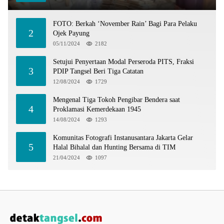
FOTO: Berkah ‘November Rain’ Bagi Para Pelaku
2
Ojek Payung
05/11/2024
2182
Setujui Penyertaan Modal Perseroda PITS, Fraksi
3
PDIP Tangsel Beri Tiga Catatan
12/08/2024
1729
Mengenal Tiga Tokoh Pengibar Bendera saat
4
Proklamasi Kemerdekaan 1945
14/08/2024
1293
Komunitas Fotografi Instanusantara Jakarta Gelar
5
Halal Bihalal dan Hunting Bersama di TIM
21/04/2024
1097