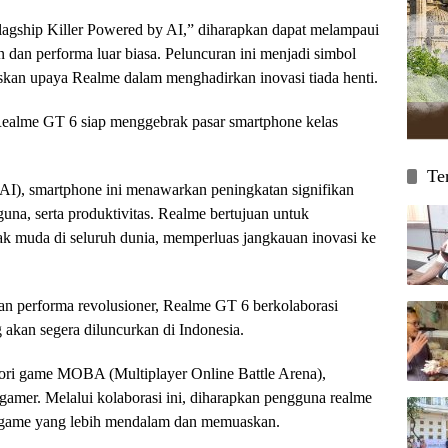
agship Killer Powered by AI,” diharapkan dapat melampaui
 dan performa luar biasa. Peluncuran ini menjadi simbol
askan upaya Realme dalam menghadirkan inovasi tiada henti.
Realme GT 6 siap menggebrak pasar smartphone kelas
Te
(AI), smartphone ini menawarkan peningkatan signifikan
guna, serta produktivitas. Realme bertujuan untuk
k muda di seluruh dunia, memperluas jangkauan inovasi ke
an performa revolusioner, Realme GT 6 berkolaborasi
kan segera diluncurkan di Indonesia.
ori game MOBA (Multiplayer Online Battle Arena),
 gamer. Melalui kolaborasi ini, diharapkan pengguna realme
 game yang lebih mendalam dan memuaskan.