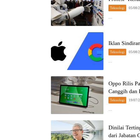
Teknologi
05/08/
…
Iklan Sindira
Teknologi
05/08/
…
Oppo Rilis Pa
Canggih dan
Teknologi
19/07/
…
Dinilai Terti
dari Jabatan