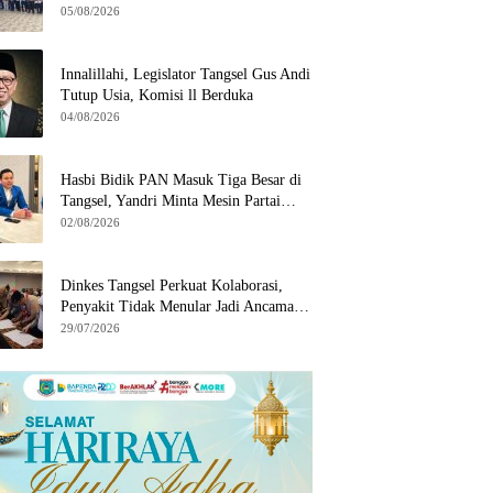
Wilayah Binaan
05/08/2026
Innalillahi, Legislator Tangsel Gus Andi
Tutup Usia, Komisi ll Berduka
04/08/2026
Hasbi Bidik PAN Masuk Tiga Besar di
Tangsel, Yandri Minta Mesin Partai
Bergerak
02/08/2026
Dinkes Tangsel Perkuat Kolaborasi,
Penyakit Tidak Menular Jadi Ancaman
Utama
29/07/2026