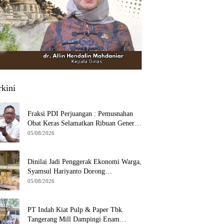
rkini
Fraksi PDI Perjuangan : Pemusnahan
Obat Keras Selamatkan Ribuan Generasi
Muda Tangsel
05/08/2026
Dinilai Jadi Penggerak Ekonomi Warga,
Syamsul Hariyanto Dorong
Pengembangan Budidaya Jamur Crispy
05/08/2026
di Serpong
PT Indah Kiat Pulp & Paper Tbk.
Tangerang Mill Dampingi Enam