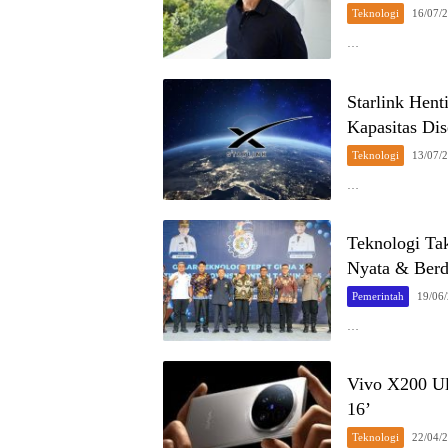
Teknologi
16/07/
…
Starlink Hent
Kapasitas Di
Teknologi
13/07/
…
Teknologi Ta
Nyata & Ber
Pemerintah
19/06
…
Vivo X200 Ul
16’
Teknologi
22/04/