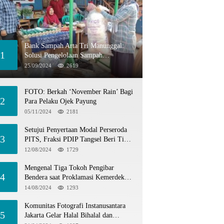
Bank Sampah Arta Tri Manunggal:
1
Solusi Pengelolaan Sampah
Berkelanjutan di Tangerang Selatan
25/09/2024
2619
FOTO: Berkah ‘November Rain’ Bagi
2
Para Pelaku Ojek Payung
05/11/2024
2181
Setujui Penyertaan Modal Perseroda
3
PITS, Fraksi PDIP Tangsel Beri Tiga
Catatan
12/08/2024
1729
Mengenal Tiga Tokoh Pengibar
4
Bendera saat Proklamasi Kemerdekaan
1945
14/08/2024
1293
Komunitas Fotografi Instanusantara
5
Jakarta Gelar Halal Bihalal dan