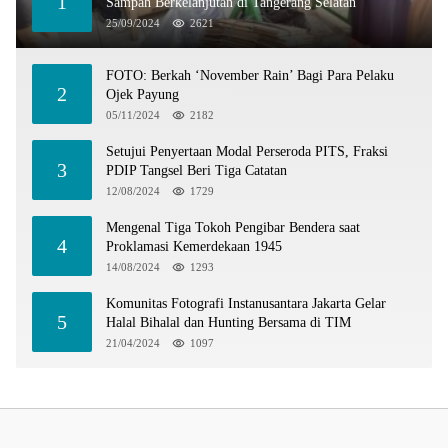
1
Sampah Berkelanjutan di Tangerang Selatan
25/09/2024
2621
FOTO: Berkah ‘November Rain’ Bagi Para Pelaku
2
Ojek Payung
05/11/2024
2182
Setujui Penyertaan Modal Perseroda PITS, Fraksi
3
PDIP Tangsel Beri Tiga Catatan
12/08/2024
1729
Mengenal Tiga Tokoh Pengibar Bendera saat
4
Proklamasi Kemerdekaan 1945
14/08/2024
1293
Komunitas Fotografi Instanusantara Jakarta Gelar
5
Halal Bihalal dan Hunting Bersama di TIM
21/04/2024
1097