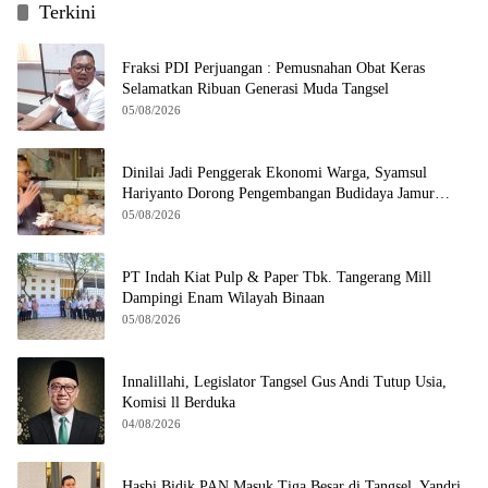
Terkini
Fraksi PDI Perjuangan : Pemusnahan Obat Keras
Selamatkan Ribuan Generasi Muda Tangsel
05/08/2026
Dinilai Jadi Penggerak Ekonomi Warga, Syamsul
Hariyanto Dorong Pengembangan Budidaya Jamur
Crispy di Serpong
05/08/2026
PT Indah Kiat Pulp & Paper Tbk. Tangerang Mill
Dampingi Enam Wilayah Binaan
05/08/2026
Innalillahi, Legislator Tangsel Gus Andi Tutup Usia,
Komisi ll Berduka
04/08/2026
Hasbi Bidik PAN Masuk Tiga Besar di Tangsel, Yandri