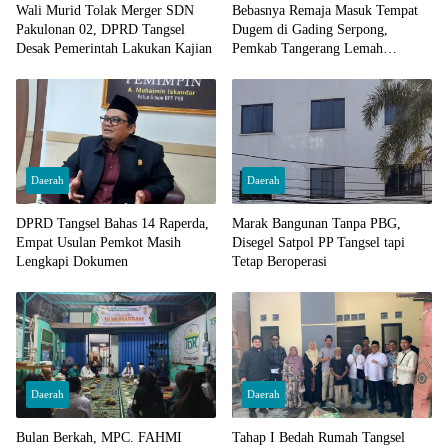
Wali Murid Tolak Merger SDN
Bebasnya Remaja Masuk Tempat
Pakulonan 02, DPRD Tangsel
Dugem di Gading Serpong,
Desak Pemerintah Lakukan Kajian
Pemkab Tangerang Lemah
Pengawasan
Daerah
Daerah
DPRD Tangsel Bahas 14 Raperda,
Marak Bangunan Tanpa PBG,
Empat Usulan Pemkot Masih
Disegel Satpol PP Tangsel tapi
Lengkapi Dokumen
Tetap Beroperasi
Daerah
Daerah
Bulan Berkah, MPC. FAHMI
Tahap I Bedah Rumah Tangsel