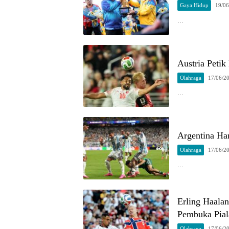
Gaya Hidup
19/06
…
Austria Peti
Olahraga
17/06/2
…
Argentina Ha
Olahraga
17/06/2
…
Erling Haala
Pembuka Pial
Olahraga
17/06/2