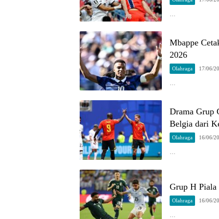
…
Mbappe Cetak
2026
Olahraga
17/06/2
…
Drama Grup G
Belgia dari K
Olahraga
16/06/2
…
Grup H Piala
Olahraga
16/06/2
…