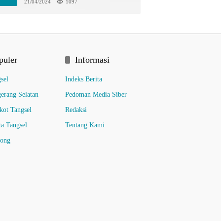
Hunting Bersama di TIM
21/04/2024
1097
puler
Informasi
sel
Indeks Berita
erang Selatan
Pedoman Media Siber
ot Tangsel
Redaksi
ta Tangsel
Tentang Kami
pong