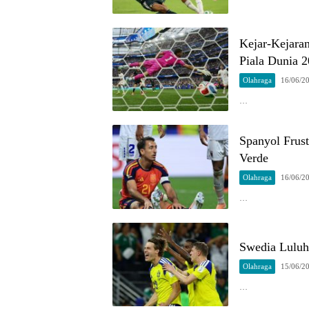
Kejar-Kejaran
Piala Dunia 
Olahraga
16/06/2
…
Spanyol Frus
Verde
Olahraga
16/06/2
…
Swedia Luluhl
Olahraga
15/06/2
…