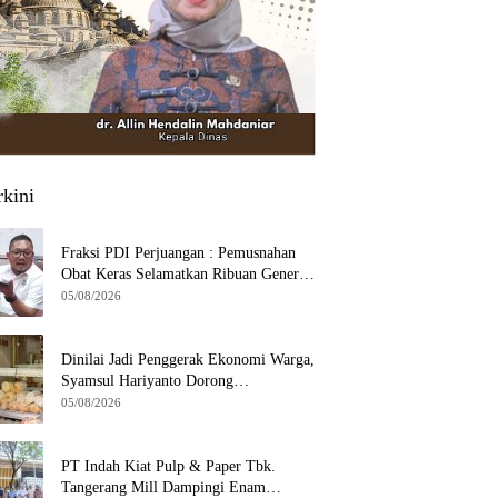
rkini
Fraksi PDI Perjuangan : Pemusnahan
Obat Keras Selamatkan Ribuan Generasi
Muda Tangsel
05/08/2026
Dinilai Jadi Penggerak Ekonomi Warga,
Syamsul Hariyanto Dorong
Pengembangan Budidaya Jamur Crispy
05/08/2026
di Serpong
PT Indah Kiat Pulp & Paper Tbk.
Tangerang Mill Dampingi Enam