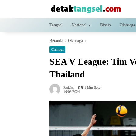
Langsung
ke
konten
Tangsel
Nasional
Bisnis
Olahraga
Beranda
Olahraga
Olahraga
SEA V League: Tim Vo
Thailand
Redaksi
1 Min Baca
16/08/2024