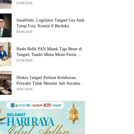
Wilayah Binaan
05/08/2026
Innalillahi, Legislator Tangsel Gus Andi
Tutup Usia, Komisi ll Berduka
04/08/2026
Hasbi Bidik PAN Masuk Tiga Besar di
Tangsel, Yandri Minta Mesin Partai
Bergerak
02/08/2026
Dinkes Tangsel Perkuat Kolaborasi,
Penyakit Tidak Menular Jadi Ancaman
Utama
29/07/2026