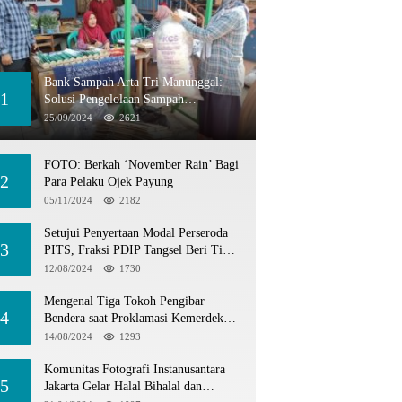
Bank Sampah Arta Tri Manunggal:
1
Solusi Pengelolaan Sampah
Berkelanjutan di Tangerang Selatan
25/09/2024
2621
FOTO: Berkah ‘November Rain’ Bagi
2
Para Pelaku Ojek Payung
05/11/2024
2182
Setujui Penyertaan Modal Perseroda
3
PITS, Fraksi PDIP Tangsel Beri Tiga
Catatan
12/08/2024
1730
Mengenal Tiga Tokoh Pengibar
4
Bendera saat Proklamasi Kemerdekaan
1945
14/08/2024
1293
Komunitas Fotografi Instanusantara
5
Jakarta Gelar Halal Bihalal dan